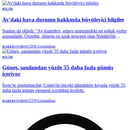
BILIM
Ay'daki hava durumu hakkında büyüleyici bilgiler
Şunları da ekledi: "Ay kraterleri, güneş sistemindeki en soğuk yerler
arasındadır. Örneğin, güneşe en uzak gezegen olan Neptün'ün
ortalama sıcaklığı yaklaşık -214 santigrat derecedir."
12830
Görüntüleme
HABERVITRINI
BILIM
Güneş, sanılandan yüzde 55 daha fazla gümüş
içeriyor
İsveç'te araştırmacılar, Güneş'in önceki tahminlere kıyasla yüzde 55
daha fazla gümüş elementi içerdiğini keşfetti.
12379
Görüntüleme
HABERVITRINI