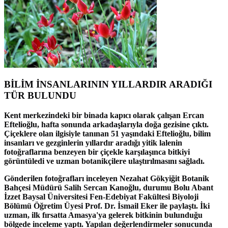
BİLİM İNSANLARININ YILLARDIR ARADIĞI
TÜR BULUNDU
Kent merkezindeki bir binada kapıcı olarak çalışan Ercan
Eftelioğlu, hafta sonunda arkadaşlarıyla doğa gezisine çıktı.
Çiçeklere olan ilgisiyle tanınan 51 yaşındaki Eftelioğlu, bilim
insanları ve gezginlerin yıllardır aradığı yitik lalenin
fotoğraflarına benzeyen bir çiçekle karşılaşınca bitkiyi
görüntüledi ve uzman botanikçilere ulaştırılmasını sağladı.
Gönderilen fotoğrafları inceleyen Nezahat Gökyiğit Botanik
Bahçesi Müdürü Salih Sercan Kanoğlu, durumu Bolu Abant
İzzet Baysal Üniversitesi Fen-Edebiyat Fakültesi Biyoloji
Bölümü Öğretim Üyesi Prof. Dr. İsmail Eker ile paylaştı. İki
uzman, ilk fırsatta Amasya'ya gelerek bitkinin bulunduğu
bölgede inceleme yaptı. Yapılan değerlendirmeler sonucunda