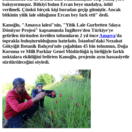
bakıyormuşuz. Bitkiyi bulan Ercan beye madalya, ödül
verilmeli. Çünkü birçok kişi buradan geçip gitmiştir. Ancak
bitkinin yitik lale olduğunu Ercan bey fark etti" dedi.
Kanoğlu, "Amasya lalesi"nin, "Yitik Lale Gurbetten Sılaya
Dönüyor Projesi" kapsamında İngiltere'den Türkiye'ye
getirilen türünden üretilen tohumların 2 yıl önce
Amasya
'da
toprakla buluşturulduğunu hatırlattı. İstanbul'daki Nezahat
Gökyiğit Botanik Bahçesi'nde çoğaltılan 45 bin tohumun, Doğa
Koruma ve Milli Parklar Genel Müdürlüğü iş birliğiyle farklı
noktalara ekildiğini belirten Kanoğlu, projenin aynı hassasiyetle
sürdürüleceğini söyledi.