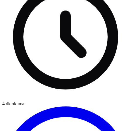
4
dk okuma