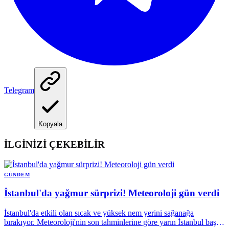
Telegram
Kopyala
İLGİNİZİ ÇEKEBİLİR
GÜNDEM
İstanbul'da yağmur sürprizi! Meteoroloji gün verdi
İstanbul'da etkili olan sıcak ve yüksek nem yerini sağanağa
bırakıyor. Meteoroloji'nin son tahminlerine göre yarın İstanbul başta