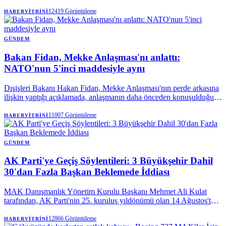
olmak üzere Marmara'nın doğusu ve Karadeniz'de gök gürültülü
sağanak bekleniyor.
12419
Görüntüleme
HABERVITRINI
GÜNDEM
Bakan Fidan, Mekke Anlaşması'nı anlattı:
NATO'nun 5'inci maddesiyle aynı
Dışişleri Bakanı Hakan Fidan, Mekke Anlaşması'nın perde arkasına
ilişkin yaptığı açıklamada, anlaşmanın daha önceden konuşulduğunu
vurguladı. Bakan Fidan, "Savunma anlaşmasına ihtiyaç vardı"
sözlerini kullanarak, Mekke Ortak Savunma Anlaşması'nın teknik
11007
Görüntüleme
HABERVITRINI
olarak, NATO Antlaşması'nın kolektif savunmaya ilişkin 5.
maddesiyle aynı olduğunu söyledi.
GÜNDEM
AK Parti'ye Geçiş Söylentileri: 3 Büyükşehir Dahil
30'dan Fazla Başkan Beklemede İddiası
MAK Danışmanlık Yönetim Kurulu Başkanı Mehmet Ali Kulat
tarafından, AK Parti'nin 25. kuruluş yıldönümü olan 14 Ağustos'ta,
aralarında üç büyükşehir belediye başkanının da bulunduğu 30'dan
fazla yerel yöneticinin partiye katılmak üzere sırada olduğu öne
12866
Görüntüleme
HABERVITRINI