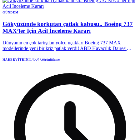
sürüldü. Kulat, bu geçişlerin henüz netlik kazanmadığını da belirtti.
GÜNDEM
Gökyüzünde korkutan çatlak kabusu.. Boeing 737
MAX’ler İçin Acil İnceleme Kararı
Dünyanın en çok tartışılan yolcu uçakları Boeing 737 MAX
modellerinde yeni bir kriz patlak verdi! ABD Havacılık Dairesi
(FAA), gövdede tespit edilen çatlaklar nedeniyle yüzlerce uçak için
alarm verdi.
14504
Görüntüleme
HABERVITRINI