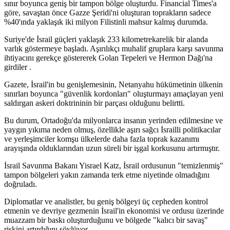
sınır boyunca geniş bir tampon bölge oluşturdu. Financial Times'a
göre, savaştan önce Gazze Şeridi'ni oluşturan toprakların sadece
%40'ında yaklaşık iki milyon Filistinli mahsur kalmış durumda.
Suriye'de İsrail güçleri yaklaşık 233 kilometrekarelik bir alanda
varlık göstermeye başladı. Aşırılıkçı muhalif gruplara karşı savunma
ihtiyacını gerekçe göstererek Golan Tepeleri ve Hermon Dağı'na
girdiler .
Gazete, İsrail'in bu genişlemesinin, Netanyahu hükümetinin ülkenin
sınırları boyunca "güvenlik kordonları" oluşturmayı amaçlayan yeni
saldırgan askeri doktrininin bir parçası olduğunu belirtti.
Bu durum, Ortadoğu'da milyonlarca insanın yerinden edilmesine ve
yaygın yıkıma neden olmuş, özellikle aşırı sağcı İsrailli politikacılar
ve yerleşimciler komşu ülkelerde daha fazla toprak kazanımı
arayışında olduklarından uzun süreli bir işgal korkusunu artırmıştır.
İsrail Savunma Bakanı Yisrael Katz, İsrail ordusunun "temizlenmiş"
tampon bölgeleri yakın zamanda terk etme niyetinde olmadığını
doğruladı.
Diplomatlar ve analistler, bu geniş bölgeyi üç cepheden kontrol
etmenin ve devriye gezmenin İsrail'in ekonomisi ve ordusu üzerinde
muazzam bir baskı oluşturduğunu ve bölgede "kalıcı bir savaş"
riskini artırdığını söylüyor.