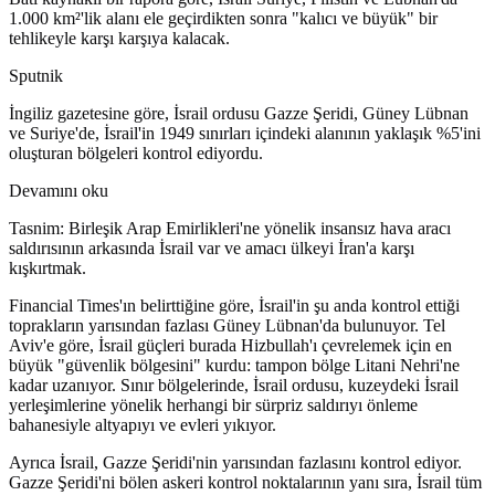
1.000 km²'lik alanı ele geçirdikten sonra "kalıcı ve büyük" bir
tehlikeyle karşı karşıya kalacak.
Sputnik
İngiliz gazetesine göre, İsrail ordusu Gazze Şeridi, Güney Lübnan
ve Suriye'de, İsrail'in 1949 sınırları içindeki alanının yaklaşık %5'ini
oluşturan bölgeleri kontrol ediyordu.
Devamını oku
Tasnim: Birleşik Arap Emirlikleri'ne yönelik insansız hava aracı
saldırısının arkasında İsrail var ve amacı ülkeyi İran'a karşı
kışkırtmak.
Financial Times'ın belirttiğine göre, İsrail'in şu anda kontrol ettiği
toprakların yarısından fazlası Güney Lübnan'da bulunuyor. Tel
Aviv'e göre, İsrail güçleri burada Hizbullah'ı çevrelemek için en
büyük "güvenlik bölgesini" kurdu: tampon bölge Litani Nehri'ne
kadar uzanıyor. Sınır bölgelerinde, İsrail ordusu, kuzeydeki İsrail
yerleşimlerine yönelik herhangi bir sürpriz saldırıyı önleme
bahanesiyle altyapıyı ve evleri yıkıyor.
Ayrıca İsrail, Gazze Şeridi'nin yarısından fazlasını kontrol ediyor.
Gazze Şeridi'ni bölen askeri kontrol noktalarının yanı sıra, İsrail tüm