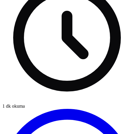
1
dk okuma