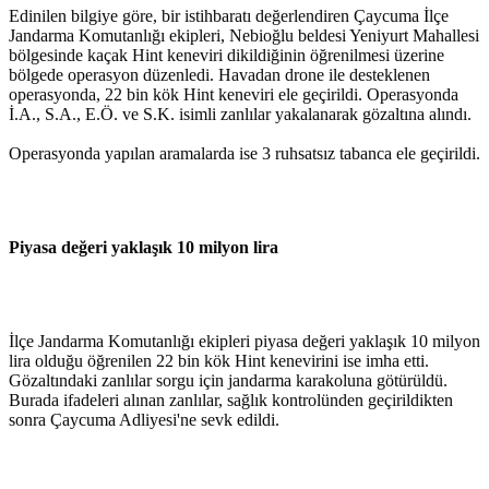
Edinilen bilgiye göre, bir istihbaratı değerlendiren Çaycuma İlçe
Jandarma Komutanlığı ekipleri, Nebioğlu beldesi Yeniyurt Mahallesi
bölgesinde kaçak Hint keneviri dikildiğinin öğrenilmesi üzerine
bölgede operasyon düzenledi. Havadan drone ile desteklenen
operasyonda, 22 bin kök Hint keneviri ele geçirildi. Operasyonda
İ.A., S.A., E.Ö. ve S.K. isimli zanlılar yakalanarak gözaltına alındı.
Operasyonda yapılan aramalarda ise 3 ruhsatsız tabanca ele geçirildi.
Piyasa değeri yaklaşık 10 milyon lira
İlçe Jandarma Komutanlığı ekipleri piyasa değeri yaklaşık 10 milyon
lira olduğu öğrenilen 22 bin kök Hint kenevirini ise imha etti.
Gözaltındaki zanlılar sorgu için jandarma karakoluna götürüldü.
Burada ifadeleri alınan zanlılar, sağlık kontrolünden geçirildikten
sonra Çaycuma Adliyesi'ne sevk edildi.