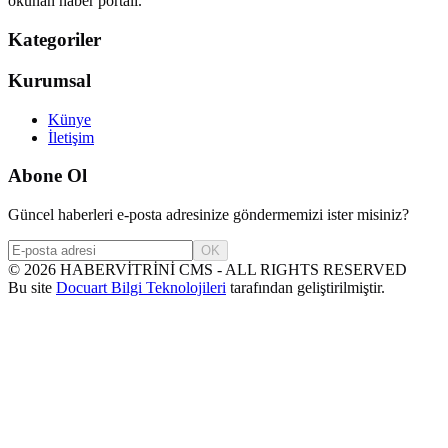
okunan haber portalı.
Kategoriler
Kurumsal
Künye
İletişim
Abone Ol
Güncel haberleri e-posta adresinize göndermemizi ister misiniz?
OK
©
2026
HABERVİTRİNİ CMS - ALL RIGHTS RESERVED
Bu site
Docuart Bilgi Teknolojileri
tarafından geliştirilmiştir.