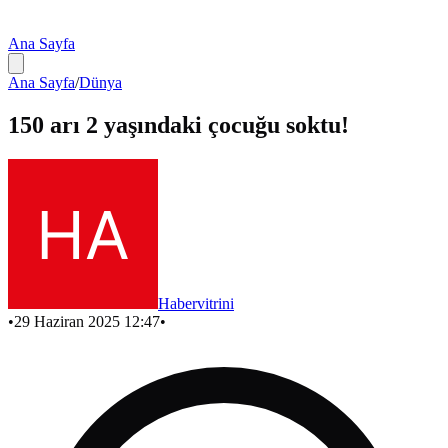
Ana Sayfa
Ana Sayfa
/
Dünya
150 arı 2 yaşındaki çocuğu soktu!
Habervitrini
•
29 Haziran 2025 12:47
•