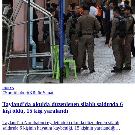
DÜNYA
#
Spor
#
haber
#
Kültür Sanat
Tayland’da okulda düzenlenen silahlı saldırıda 6
kişi öldü, 15 kişi yaralandı
Tayland’ın Nonthaburi eyaletindeki okulda düzenlenen silahlı
saldırıda 6 kişinin hayatını kaybettiği, 15 kişinin yaralandığı
bildirildi. | Anadolu Ajansı