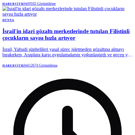
9102
Görüntüleme
HABERVITRINI
DÜNYA
İsrail'in idari gözaltı merkezlerinde tutulan Filistinli
çocukların sayısı hızla artıyor
İsrail, Yahudi şüphelileri yasal süreç işletmeden gözaltına almayı
bırakırken, Araplara karşı uygulamalarını yoğunlaştırdı ve geçen yıl
gözaltına alınan Filistinli çocukların sayısını 103'ten 191'e çıkardı.
12674
Görüntüleme
HABERVITRINI