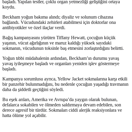
başladı. Yapılan testler, çoklu organ yetmezliği geliştiğini ortaya
koydu.
Beckham yoğun bakıma alındı; diyaliz ve solunum cihazına
bağlandı. Vücudundaki zehirleri atabilmesi için doktorlar ona
antibiyotikler ve özel ilaçlar verdi.
Bağış kampanyasını yürüten Tiffany Hewatt, çocuğun küçük
yaşının, vücut ağırlığının ve maruz kaldığı yüksek sayıdaki
sokmanın, vücudunun toksinle baş etmesini zorlaştırdığını belirtti.
Yoğun tıbbi müdahalenin ardından, Beckham’ın durumu yavaş
yavaş iyileşmeye başladı ve organları yeniden işlev göstermeye
başladı.
Kampanya sorumlusu ayrıca, Yellow Jacket sokmalarına karşı etkili
bir panzehir bulunmadığını, bu nedenle çocuğun yaşadığı travmanın
daha da şiddetli geçtiğini söyledi.
Bu eşek arıları, Amerika ve Avrupa’da yaygın olarak bulunan,
defalarca sokabilen ve ölmeden saldırmaya devam edebilen, son
derece agresif bir türdür. Sokmaları ciddi alerjik reaksiyonlara ve
hatta ölüme yol açabilir.