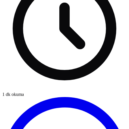
1
dk okuma