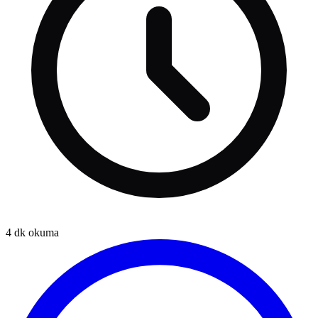
4
dk okuma