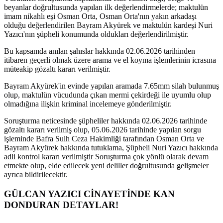
beyanlar doğrultusunda yapılan ilk değerlendirmelerde; maktulün
imam nikahlı eşi Osman Orta, Osman Orta'nın yakın arkadaşı
olduğu değerlendirilen Bayram Akyürek ve maktulün kardeşi Nuri
Yazıcı'nın şüpheli konumunda oldukları değerlendirilmiştir.
Bu kapsamda anılan şahıslar hakkında 02.06.2026 tarihinden
itibaren geçerli olmak üzere arama ve el koyma işlemlerinin icrasına
müteakip gözaltı kararı verilmiştir.
Bayram Akyürek'in evinde yapılan aramada 7.65mm silah bulunmuş
olup, maktulün vücudunda çıkan mermi çekirdeği ile uyumlu olup
olmadığına ilişkin kriminal incelemeye gönderilmiştir.
Soruşturma neticesinde şüpheliler hakkında 02.06.2026 tarihinde
gözaltı kararı verilmiş olup, 05.06.2026 tarihinde yapılan sorgu
işleminde Bafra Sulh Ceza Hakimliği tarafından Osman Orta ve
Bayram Akyürek hakkında tutuklama, Şüpheli Nuri Yazıcı hakkında
adli kontrol kararı verilmiştir Soruşturma çok yönlü olarak devam
etmekte olup, elde edilecek yeni deliller doğrultusunda gelişmeler
ayrıca bildirilecektir.
GÜLCAN YAZICI CİNAYETİNDE KAN
DONDURAN DETAYLAR!