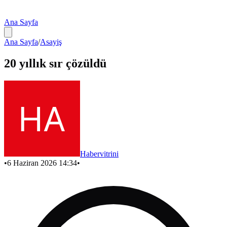
Ana Sayfa
Ana Sayfa
/
Asayiş
20 yıllık sır çözüldü
Habervitrini
•
6 Haziran 2026 14:34
•