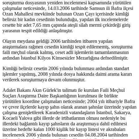
soruşturma dosyasının yeniden incelenmesi kapsamında yürütülen
çalışmalar neticesinde, 14.03.2006 tarihinde Samsun ili Bafra ilçesi
Ozan Mahallesi mevkiinde bulunan Ozan Çayı içerisinde kimliği
belirsiz bir kadın cesedinin bulunduğu, yapılan ilk incelemelerde
cesette bir adet 7,65 mm çapında ateşli silah mermi çekirdeği giriş
yarasının tespit edildiği anlaşılmıştır.
Olayın meydana geldiği 2006 tarihinden itibaren yapılan
araştırmalara rağmen cesedin kimliği tespit edilememiş, soruşturma
faili meçhul olarak kalmış, ceset adli işlemlerin tamamlanmasının
ardından İstanbul Kilyos Kimsesizler Mezarlığına defnedilmiştir.
Kimliği belirsiz cesetin 2006 yılında bulunması ardından standart
işlemler yapılmış, 2008 yılında dosya hakkında daimi arama kararı
verilerek soruşturmaya devam olunmuştur.
Adalet Bakanı Akın Gürlek'in talimatı ile kurulan Faili Meçhul
Suçları Araştırma Daire Başkanlığının kurulması ile birlikte
yürütülen koordine çalışmaları neticesinde; 2004 yılı itibariyle Bafra
ve çevre ilçelerde kayıp şahıs olarak aranan şahıslar üzerinde yapılan
çalışma genişletilerek Karadenizli vatandaşların İstanbul, Sakarya,
Kocaeli Yalova gibi illerde de irtibatlarının olması nedeniyle bu
illerdeki bağlantılı kayıp şahısların da araştırmaya dahil edilmesi
üzerine hedefte kalan 1000 kişilik bir kayıp listesi ve akrabaları
incelenerek 2006 yılında bulunan cesedin 04.08.2004 tarihinden