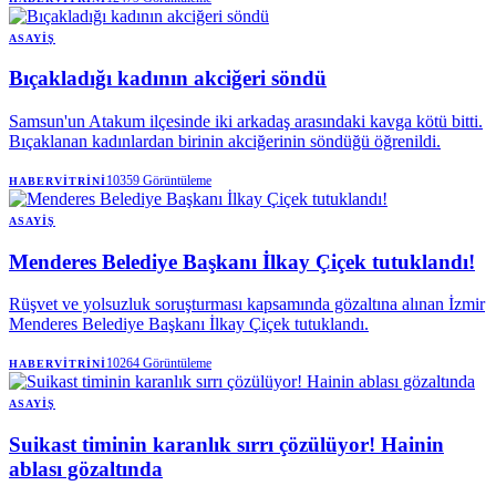
operasyon düzenlendi. Operasyonlar sonucu gözaltına alınan 10
şüpheliden 2'sinin tutuklandığı bildirildi.
ASAYIŞ
Bıçakladığı kadının akciğeri söndü
Samsun'un Atakum ilçesinde iki arkadaş arasındaki kavga kötü bitti.
Bıçaklanan kadınlardan birinin akciğerinin söndüğü öğrenildi.
10359
Görüntüleme
HABERVITRINI
ASAYIŞ
Menderes Belediye Başkanı İlkay Çiçek tutuklandı!
Rüşvet ve yolsuzluk soruşturması kapsamında gözaltına alınan İzmir
Menderes Belediye Başkanı İlkay Çiçek tutuklandı.
10264
Görüntüleme
HABERVITRINI
ASAYIŞ
Suikast timinin karanlık sırrı çözülüyor! Hainin
ablası gözaltında