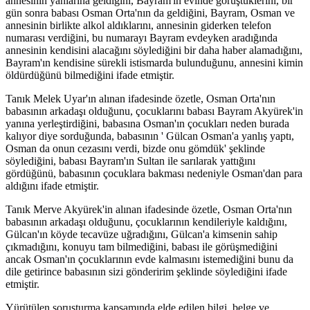
annesinin yanlarına geldiğini, Bayram'ın evinde görüştüklerini, bir
gün sonra babası Osman Orta'nın da geldiğini, Bayram, Osman ve
annesinin birlikte alkol aldıklarını, annesinin giderken telefon
numarası verdiğini, bu numarayı Bayram evdeyken aradığında
annesinin kendisini alacağını söylediğini bir daha haber alamadığını,
Bayram'ın kendisine sürekli istismarda bulunduğunu, annesini kimin
öldürdüğünü bilmediğini ifade etmiştir.
Tanık Melek Uyar'ın alınan ifadesinde özetle, Osman Orta'nın
babasının arkadaşı olduğunu, çocuklarını babası Bayram Akyürek'in
yanına yerleştirdiğini, babasına Osman'ın çocukları neden burada
kalıyor diye sorduğunda, babasının ' Gülcan Osman'a yanlış yaptı,
Osman da onun cezasını verdi, bizde onu gömdük' şeklinde
söylediğini, babası Bayram'ın Sultan ile sarılarak yattığını
gördüğünü, babasının çocuklara bakması nedeniyle Osman'dan para
aldığını ifade etmiştir.
Tanık Merve Akyürek'in alınan ifadesinde özetle, Osman Orta'nın
babasının arkadaşı olduğunu, çocuklarının kendileriyle kaldığını,
Gülcan'ın köyde tecavüze uğradığını, Gülcan'a kimsenin sahip
çıkmadığını, konuyu tam bilmediğini, babası ile görüşmediğini
ancak Osman'ın çocuklarının evde kalmasını istemediğini bunu da
dile getirince babasının sizi gönderirim şeklinde söylediğini ifade
etmiştir.
Yürütülen soruşturma kapsamında elde edilen bilgi, belge ve