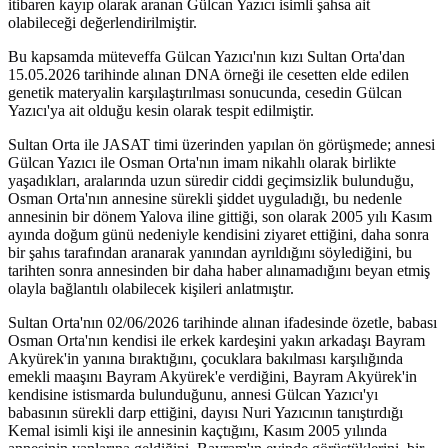
itibaren kayıp olarak aranan Gülcan Yazıcı isimli şahsa ait
olabileceği değerlendirilmiştir.
Bu kapsamda müteveffa Gülcan Yazıcı'nın kızı Sultan Orta'dan
15.05.2026 tarihinde alınan DNA örneği ile cesetten elde edilen
genetik materyalin karşılaştırılması sonucunda, cesedin Gülcan
Yazıcı'ya ait olduğu kesin olarak tespit edilmiştir.
Sultan Orta ile JASAT timi üzerinden yapılan ön görüşmede; annesi
Gülcan Yazıcı ile Osman Orta'nın imam nikahlı olarak birlikte
yaşadıkları, aralarında uzun süredir ciddi geçimsizlik bulunduğu,
Osman Orta'nın annesine sürekli şiddet uyguladığı, bu nedenle
annesinin bir dönem Yalova iline gittiği, son olarak 2005 yılı Kasım
ayında doğum günü nedeniyle kendisini ziyaret ettiğini, daha sonra
bir şahıs tarafından aranarak yanından ayrıldığını söylediğini, bu
tarihten sonra annesinden bir daha haber alınamadığını beyan etmiş
olayla bağlantılı olabilecek kişileri anlatmıştır.
Sultan Orta'nın 02/06/2026 tarihinde alınan ifadesinde özetle, babası
Osman Orta'nın kendisi ile erkek kardeşini yakın arkadaşı Bayram
Akyürek'in yanına bıraktığını, çocuklara bakılması karşılığında
emekli maaşını Bayram Akyürek'e verdiğini, Bayram Akyürek'in
kendisine istismarda bulunduğunu, annesi Gülcan Yazıcı'yı
babasının sürekli darp ettiğini, dayısı Nuri Yazıcının tanıştırdığı
Kemal isimli kişi ile annesinin kaçtığını, Kasım 2005 yılında