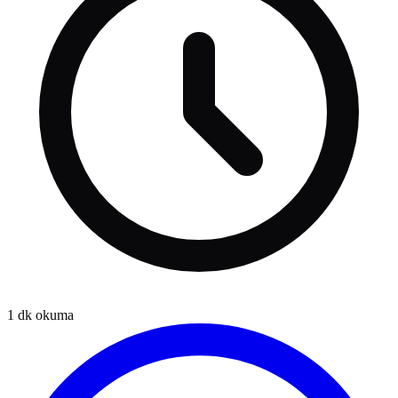
1
dk okuma