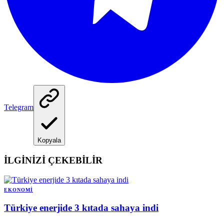
Telegram
Kopyala
İLGİNİZİ ÇEKEBİLİR
EKONOMI
Türkiye enerjide 3 kıtada sahaya indi