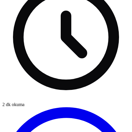
2
dk okuma