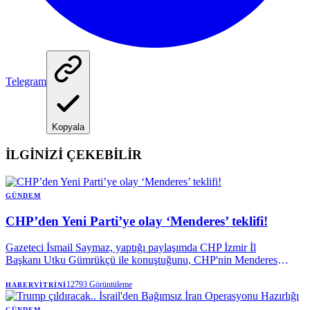
Telegram
Kopyala
İLGİNİZİ ÇEKEBİLİR
GÜNDEM
CHP’den Yeni Parti’ye olay ‘Menderes’ teklifi!
Gazeteci İsmail Saymaz, yaptığı paylaşımda CHP İzmir İl
Başkanı Utku Gümrükçü ile konuştuğunu, CHP'nin Menderes
Belediyesi Başkanvekilliği seçiminde aday çıkaracağını söylediğini
duyurdu ve yapılan teklifi açıkladı.
12793
Görüntüleme
HABERVITRINI
GÜNDEM