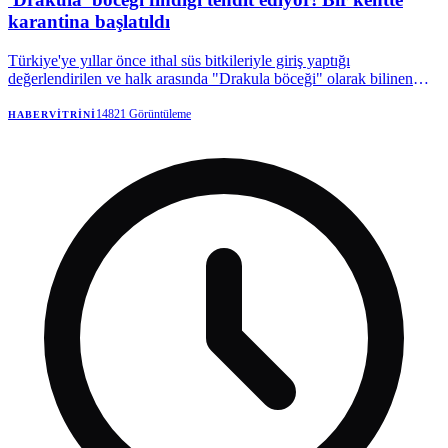
karantina başlatıldı
Türkiye'ye yıllar önce ithal süs bitkileriyle giriş yaptığı
değerlendirilen ve halk arasında "Drakula böceği" olarak bilinen
Turunçgil Teke Böceği, Karadeniz'in en önemli geçim
kaynaklarından fındığı tehdit etmeyi sürdürüyor. Trabzon'da
14821
Görüntüleme
HABERVITRINI
başlayan mücadele devam ederken, böceğin son olarak Rize'de
görülmesi üzerine bölgede karantina tedbirleri uygulamaya alındı.