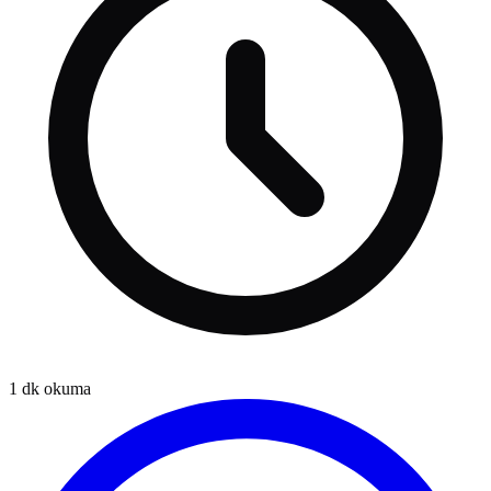
1
dk okuma