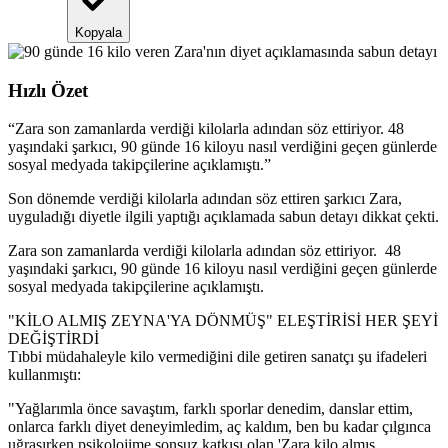
Kopyala
Hızlı Özet
“
Zara son zamanlarda verdiği kilolarla adından söz ettiriyor. 48
yaşındaki şarkıcı, 90 günde 16 kiloyu nasıl verdiğini geçen günlerde
sosyal medyada takipçilerine açıklamıştı.
”
Son dönemde verdiği kilolarla adından söz ettiren şarkıcı Zara,
uyguladığı diyetle ilgili yaptığı açıklamada sabun detayı dikkat çekti.
Zara son zamanlarda verdiği kilolarla adından söz ettiriyor. 48
yaşındaki şarkıcı, 90 günde 16 kiloyu nasıl verdiğini geçen günlerde
sosyal medyada takipçilerine açıklamıştı.
"KİLO ALMIŞ ZEYNA'YA DÖNMÜŞ" ELEŞTİRİSİ HER ŞEYİ
DEĞİŞTİRDİ
Tıbbi müdahaleyle kilo vermediğini dile getiren sanatçı şu ifadeleri
kullanmıştı:
"Yağlarımla önce savaştım, farklı sporlar denedim, danslar ettim,
onlarca farklı diyet deneyimledim, aç kaldım, ben bu kadar çılgınca
uğraşırken psikolojime sonsuz katkısı olan 'Zara kilo almış,