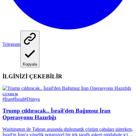
Telegram
Kopyala
İLGİNİZİ ÇEKEBİLİR
GÜNDEM
#
İran
#
İsrail
#
Dünya
Trump çıldıracak.. İsrail'den Bağımsız İran
Operasyonu Hazırlığı
Washington ile Tahran arasında diplomatik çözüm çabaları sürerken,
İsrail'in İran'a yönelik potansiyel bir tek taraflı askeri müdahale için