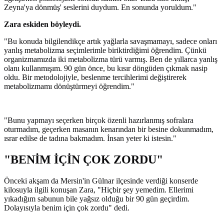
Zeyna'ya dönmüş' seslerini duydum. En sonunda yoruldum."
Zara eskiden böyleydi.
"Bu konuda bilgilendikçe artık yağlarla savaşmamayı, sadece onları
yanlış metabolizma seçimlerimle biriktirdiğimi öğrendim. Çünkü
organizmamızda iki metabolizma türü varmış. Ben de yıllarca yanlış
olanı kullanmışım. 90 gün önce, bu kısır döngüden çıkmak nasip
oldu. Bir metodolojiyle, beslenme tercihlerimi değiştirerek
metabolizmamı dönüştürmeyi öğrendim."
"Bunu yapmayı seçerken birçok özenli hazırlanmış sofralara
oturmadım, geçerken masanın kenarından bir besine dokunmadım,
ısrar edilse de tadına bakmadım. İnsan yeter ki istesin."
"BENİM İÇİN ÇOK ZORDU"
Önceki akşam da Mersin'in Gülnar ilçesinde verdiği konserde
kilosuyla ilgili konuşan Zara, "Hiçbir şey yemedim. Ellerimi
yıkadığım sabunun bile yağsız olduğu bir 90 gün geçirdim.
Dolayısıyla benim için çok zordu" dedi.