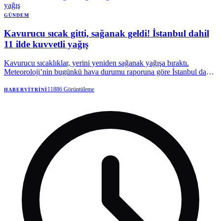
görülmesi üzerine bölgede karantina tedbirleri uygulamaya alındı.
GÜNDEM
Kavurucu sıcak gitti, sağanak geldi! İstanbul dahil
11 ilde kuvvetli yağış
Kavurucu sıcaklıklar, yerini yeniden sağanak yağışa bıraktı.
Meteoroloji’nin bugünkü hava durumu raporuna göre İstanbul dahil
11 ilde gök gürültülü sağanak yağış etkili olacak. Yağışlar hangi
illerde kuvvetli olacak? Kaç gün sürecek? İşte son uyarılar…
11886
Görüntüleme
HABERVITRINI