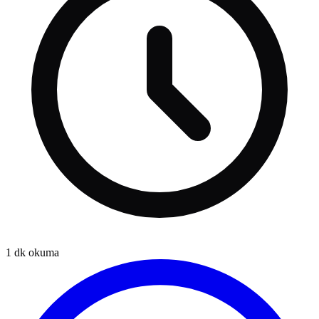
1
dk okuma