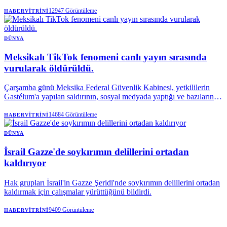
12947
Görüntüleme
HABERVITRINI
DÜNYA
Meksikalı TikTok fenomeni canlı yayın sırasında
vurularak öldürüldü.
Çarşamba günü Meksika Federal Güvenlik Kabinesi, yetkililerin
Gastélum'a yapılan saldırının, sosyal medyada yaptığı ve bazılarında
(Gastélum'un) bir suç örgütünün bir fraksiyonuna atıfta bulunduğu
"çeşitli paylaşımlarla" bağlantılı olup olmadığını araştırdığını
14684
Görüntüleme
HABERVITRINI
söyledi.
DÜNYA
İsrail Gazze'de soykırımın delillerini ortadan
kaldırıyor
Hak grupları İsrail'in Gazze Şeridi'nde soykırımın delillerini ortadan
kaldırmak için çalışmalar yürüttüğünü bildirdi.
9409
Görüntüleme
HABERVITRINI