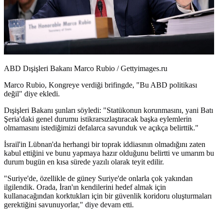
ABD Dışişleri Bakanı Marco Rubio / Gettyimages.ru
Marco Rubio, Kongreye verdiği brifingde, "Bu ABD politikası
değil" diye ekledi.
Dışişleri Bakanı şunları söyledi: "Statükonun korunmasını, yani Batı
Şeria'daki genel durumu istikrarsızlaştıracak başka eylemlerin
olmamasını istediğimizi defalarca savunduk ve açıkça belirttik."
İsrail'in Lübnan'da herhangi bir toprak iddiasının olmadığını zaten
kabul ettiğini ve bunu yapmaya hazır olduğunu belirtti ve umarım bu
durum bugün en kısa sürede yazılı olarak teyit edilir.
"Suriye'de, özellikle de güney Suriye'de onlarla çok yakından
ilgilendik. Orada, İran'ın kendilerini hedef almak için
kullanacağından korktukları için bir güvenlik koridoru oluşturmaları
gerektiğini savunuyorlar," diye devam etti.