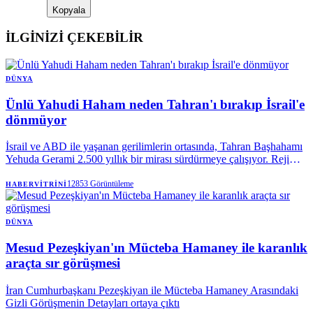
Kopyala
İLGİNİZİ ÇEKEBİLİR
DÜNYA
Ünlü Yahudi Haham neden Tahran'ı bırakıp İsrail'e
dönmüyor
İsrail ve ABD ile yaşanan gerilimlerin ortasında, Tahran Başhahamı
Yehuda Gerami 2.500 yıllık bir mirası sürdürmeye çalışıyor. Rejimin
katı kuralları ile dinî kimlik arasında kalan Gerami ve cemaati, Orta
Doğu’daki en dikkat çekici yaşam mücadelelerinden birini veriyor.
12853
Görüntüleme
HABERVITRINI
DÜNYA
Mesud Pezeşkiyan'ın Mücteba Hamaney ile karanlık
araçta sır görüşmesi
İran Cumhurbaşkanı Pezeşkiyan ile Mücteba Hamaney Arasındaki
Gizli Görüşmenin Detayları ortaya çıktı