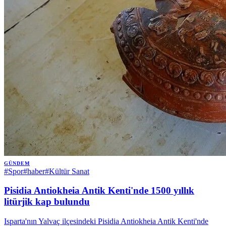
GÜNDEM
#
Spor
#
haber
#
Kültür Sanat
Pisidia Antiokheia Antik Kenti'nde 1500 yıllık
litürjik kap bulundu
Isparta'nın Yalvaç ilçesindeki Pisidia Antiokheia Antik Kenti'nde