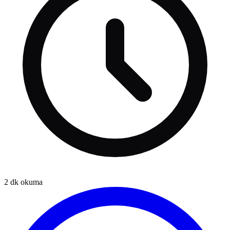
2
dk okuma