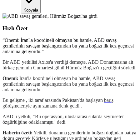
Kopyala
Hızlı Özet
“
Önemi: İran'la koordineli olmayan bu hamle, ABD savaş
gemilerinin savaşın başlangıcından bu yana boğazı ilk kez geçmesi
anlamına geliyordu.
”
Bir ABD yetkilisi Axios'a verdiği demeçte, ABD Donanmasına ait
birkaç geminin Cumartesi günü
Hürmüz Boğazı'nı geçtiğini söyledi.
Önemi:
İran'la koordineli olmayan bu hamle, ABD savaş
gemilerinin savaşın başlangıcından bu yana boğazı ilk kez geçmesi
anlamına geliyordu.
Bu gelişme , iki taraf arasında Pakistan'da başlayan
barış
görüşmeleriyle
aynı zamana denk geldi .
ABD'li yetkili, "Bu operasyon, uluslararası sularda seyrüsefer
özgürlüğüne odaklanmıştı" dedi.
Haberin özeti:
Yetkili, donanma gemilerinin boğazı doğudan batıya
doğru geçerek Körfez'e ulaştığını ve ardından boğazdan geri