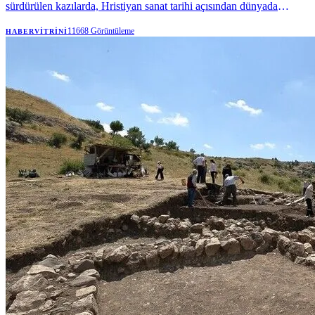
sürdürülen kazılarda, Hristiyan sanat tarihi açısından dünyada
bilinen başka örneği olmayan yaklaşık 1500 yıllık litürjik kap ortaya
çıkarıldı. | Anadolu Ajansı
11668
Görüntüleme
HABERVITRINI