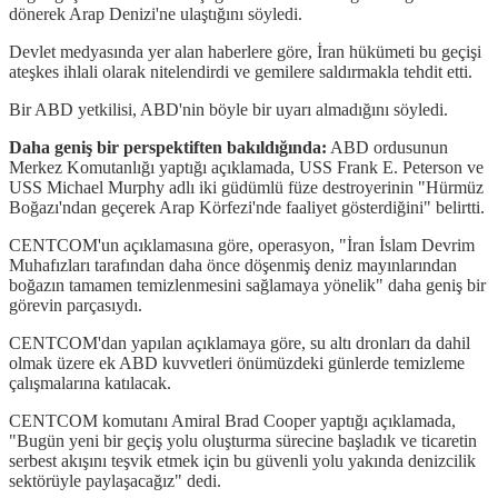
dönerek Arap Denizi'ne ulaştığını söyledi.
Devlet medyasında yer alan haberlere göre, İran hükümeti bu geçişi
ateşkes ihlali olarak nitelendirdi ve gemilere saldırmakla tehdit etti.
Bir ABD yetkilisi, ABD'nin böyle bir uyarı almadığını söyledi.
Daha geniş bir perspektiften bakıldığında:
ABD ordusunun
Merkez Komutanlığı yaptığı açıklamada, USS Frank E. Peterson ve
USS Michael Murphy adlı iki güdümlü füze destroyerinin "Hürmüz
Boğazı'ndan geçerek Arap Körfezi'nde faaliyet gösterdiğini" belirtti.
CENTCOM'un açıklamasına göre, operasyon, "İran İslam Devrim
Muhafızları tarafından daha önce döşenmiş deniz mayınlarından
boğazın tamamen temizlenmesini sağlamaya yönelik" daha geniş bir
görevin parçasıydı.
CENTCOM'dan yapılan açıklamaya göre, su altı dronları da dahil
olmak üzere ek ABD kuvvetleri önümüzdeki günlerde temizleme
çalışmalarına katılacak.
CENTCOM komutanı Amiral Brad Cooper yaptığı açıklamada,
"Bugün yeni bir geçiş yolu oluşturma sürecine başladık ve ticaretin
serbest akışını teşvik etmek için bu güvenli yolu yakında denizcilik
sektörüyle paylaşacağız" dedi.