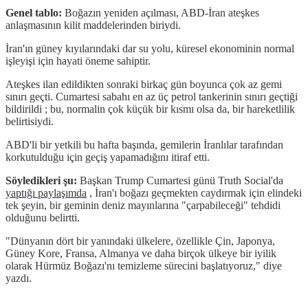
Genel tablo:
Boğazın yeniden açılması, ABD-İran ateşkes
anlaşmasının kilit maddelerinden biriydi.
İran'ın güney kıyılarındaki dar su yolu, küresel ekonominin normal
işleyişi için hayati öneme sahiptir.
Ateşkes ilan edildikten sonraki birkaç gün boyunca çok az gemi
sınırı geçti. Cumartesi sabahı en az üç petrol tankerinin sınırı geçtiği
bildirildi
;
bu, normalin çok küçük bir kısmı olsa da, bir hareketlilik
belirtisiydi.
ABD'li bir yetkili bu hafta başında, gemilerin İranlılar tarafından
korkutulduğu için geçiş yapamadığını itiraf etti.
Söyledikleri şu:
Başkan Trump Cumartesi günü Truth Social'da
yaptığı paylaşımda
, İran'ı boğazı geçmekten caydırmak için elindeki
tek şeyin, bir geminin deniz mayınlarına "çarpabileceği" tehdidi
olduğunu belirtti.
"Dünyanın dört bir yanındaki ülkelere, özellikle Çin, Japonya,
Güney Kore, Fransa, Almanya ve daha birçok ülkeye bir iyilik
olarak Hürmüz Boğazı'nı temizleme sürecini başlatıyoruz," diye
yazdı.