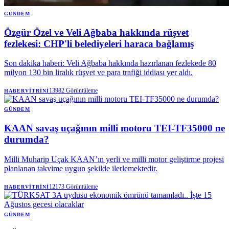
GÜNDEM
Özgür Özel ve Veli Ağbaba hakkında rüşvet
fezlekesi: CHP'li belediyeleri haraca bağlamış
Son dakika haberi: Veli Ağbaba hakkında hazırlanan fezlekede 80
milyon 130 bin liralık rüşvet ve para trafiği iddiası yer aldı.
13982
Görüntüleme
HABERVITRINI
GÜNDEM
KAAN savaş uçağının milli motoru TEI-TF35000 ne
durumda?
Milli Muharip Uçak KAAN’ın yerli ve milli motor geliştirme projesi
planlanan takvime uygun şekilde ilerlemektedir.
12173
Görüntüleme
HABERVITRINI
GÜNDEM