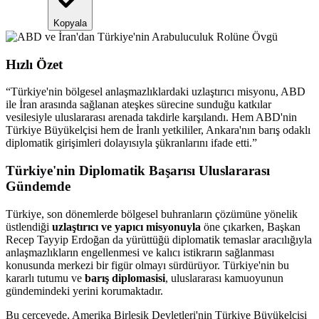
Kopyala
Hızlı Özet
“
Türkiye'nin bölgesel anlaşmazlıklardaki uzlaştırıcı misyonu, ABD
ile İran arasında sağlanan ateşkes sürecine sunduğu katkılar
vesilesiyle uluslararası arenada takdirle karşılandı. Hem ABD'nin
Türkiye Büyükelçisi hem de İranlı yetkililer, Ankara'nın barış odaklı
diplomatik girişimleri dolayısıyla şükranlarını ifade etti.
”
Türkiye'nin Diplomatik Başarısı Uluslararası
Gündemde
Türkiye, son dönemlerde bölgesel buhranların çözümüne yönelik
üstlendiği
uzlaştırıcı ve yapıcı misyonuyla
öne çıkarken, Başkan
Recep Tayyip Erdoğan da yürüttüğü diplomatik temaslar aracılığıyla
anlaşmazlıkların engellenmesi ve kalıcı istikrarın sağlanması
konusunda merkezi bir figür olmayı sürdürüyor. Türkiye'nin bu
kararlı tutumu ve
barış diplomasisi
, uluslararası kamuoyunun
gündemindeki yerini korumaktadır.
Bu çerçevede, Amerika Birleşik Devletleri'nin Türkiye Büyükelçisi