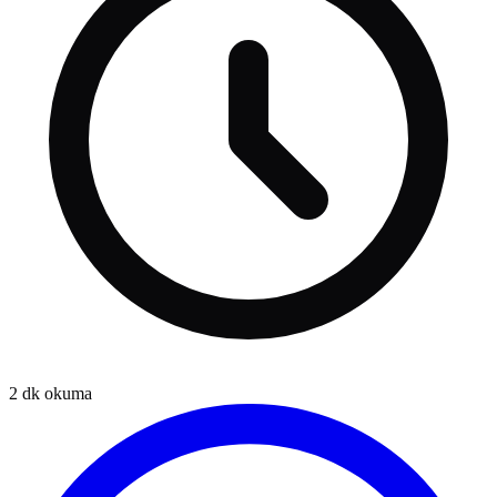
2
dk okuma