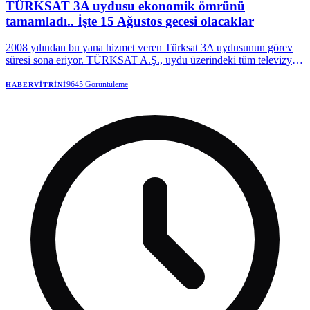
TÜRKSAT 3A uydusu ekonomik ömrünü
tamamladı.. İşte 15 Ağustos gecesi olacaklar
2008 yılından bu yana hizmet veren Türksat 3A uydusunun görev
süresi sona eriyor. TÜRKSAT A.Ş., uydu üzerindeki tüm televizyon
ve radyo yayınlarının 15 Ağustos’u 16 Ağustos 2026’ya bağlayan
gece filodaki daha yüksek kapasiteli diğer uydulara aktarılacağını
9645
Görüntüleme
HABERVITRINI
duyurdu.