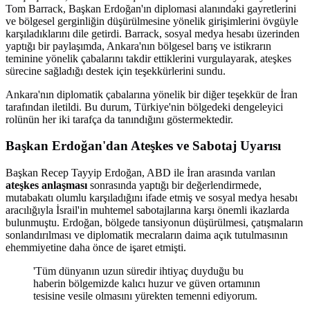
Tom Barrack, Başkan Erdoğan'ın diplomasi alanındaki gayretlerini
ve bölgesel gerginliğin düşürülmesine yönelik girişimlerini övgüyle
karşıladıklarını dile getirdi. Barrack, sosyal medya hesabı üzerinden
yaptığı bir paylaşımda, Ankara'nın bölgesel barış ve istikrarın
teminine yönelik çabalarını takdir ettiklerini vurgulayarak, ateşkes
sürecine sağladığı destek için teşekkürlerini sundu.
Ankara'nın diplomatik çabalarına yönelik bir diğer teşekkür de İran
tarafından iletildi. Bu durum, Türkiye'nin bölgedeki dengeleyici
rolünün her iki tarafça da tanındığını göstermektedir.
Başkan Erdoğan'dan Ateşkes ve Sabotaj Uyarısı
Başkan Recep Tayyip Erdoğan, ABD ile İran arasında varılan
ateşkes anlaşması
sonrasında yaptığı bir değerlendirmede,
mutabakatı olumlu karşıladığını ifade etmiş ve sosyal medya hesabı
aracılığıyla İsrail'in muhtemel sabotajlarına karşı önemli ikazlarda
bulunmuştu. Erdoğan, bölgede tansiyonun düşürülmesi, çatışmaların
sonlandırılması ve diplomatik mecraların daima açık tutulmasının
ehemmiyetine daha önce de işaret etmişti.
'Tüm dünyanın uzun süredir ihtiyaç duyduğu bu
haberin bölgemizde kalıcı huzur ve güven ortamının
tesisine vesile olmasını yürekten temenni ediyorum.