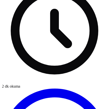
2
dk okuma