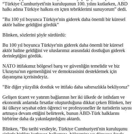
“Türkiye Cumhuriyeti'nin kuruluşunun 100. yılını kutlarken, ABD
halkı adına Türkiye halkını en içten tebriklerimi sunuyorum” dedi.
"Bu 100 yıl boyunca Türkiye'nin giderek daha önemli bir küresel
aktör haline geldiğini gördük"
Blinken, sözlerini şöyle sürdürdü:
Bu 100 yıl boyunca Türkiye'nin giderek daha önemli bir küresel
aktör haline geldiğini ve uluslarımız arasındaki dostluğun giderek
derinleştiğini gördük.
NATO ittifakımız bölgesel barış ve güvenliğin temelidir ve biz
Ukrayna'nın egemenliğini ve demokrasisini desteklemek için
dayanışma içerisindeyiz.
"Bir diğer yüzyıllık dostluk ve ittifakı daha sabırsızlıkla bekliyoruz"
Gelişen ticaret ve yatırım bağlarının her iki ülkede de istihdam ve
ekonomik anlamda fırsatlar oluşturduğuna dikkat çeken Blinken, her
iki ülkeye seyahat eden öğrenci ve profesyoneller ile turistlerin sayısı
artmaya devam ettiğini belirterek, bunun ABD-Türk halklarını
birbirine daha da yakınlaştırdığını aktardı.
Blinken, “Bu tarihi vesileyle, Türkiye Cumhuriyeti'nin kuruluşunu