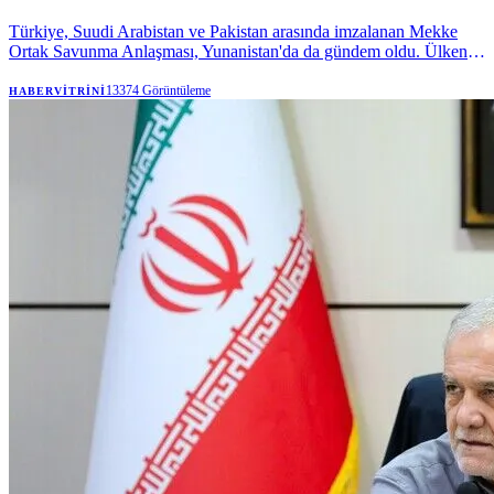
Türkiye, Suudi Arabistan ve Pakistan arasında imzalanan Mekke
Ortak Savunma Anlaşması, Yunanistan'da da gündem oldu. Ülkenin
önde gelen gazetelerinden Kathimerini, anlaşmanın "Atina'yı
rahatsız ettiğini" yazarken, savunma yükümlülükleri ve Hindistan-
13374
Görüntüleme
HABERVITRINI
Orta Doğu-Avrupa Ekonomik Koridoru (IMEC) projesi açısından
olumsuz sonuçlar doğurabileceğini öne sürdü.