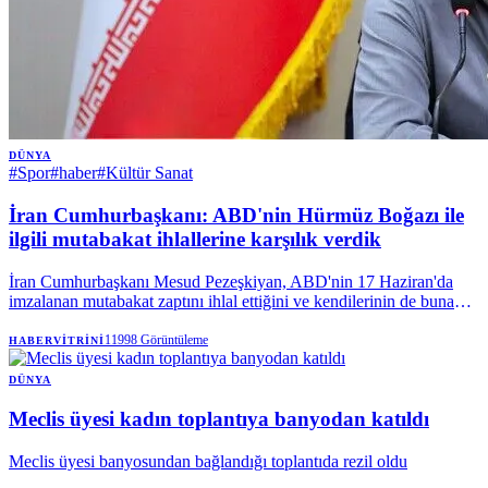
DÜNYA
#
Spor
#
haber
#
Kültür Sanat
İran Cumhurbaşkanı: ABD'nin Hürmüz Boğazı ile
ilgili mutabakat ihlallerine karşılık verdik
İran Cumhurbaşkanı Mesud Pezeşkiyan, ABD'nin 17 Haziran'da
imzalanan mutabakat zaptını ihlal ettiğini ve kendilerinin de buna
karşılık verdiğini söyledi. | Anadolu Ajansı
11998
Görüntüleme
HABERVITRINI
DÜNYA
Meclis üyesi kadın toplantıya banyodan katıldı
Meclis üyesi banyosundan bağlandığı toplantıda rezil oldu