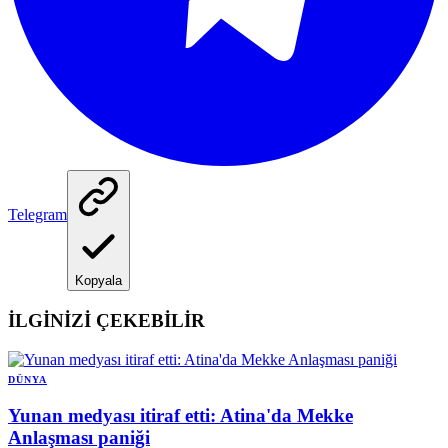
Telegram
Kopyala
İLGİNİZİ ÇEKEBİLİR
DÜNYA
Yunan medyası itiraf etti: Atina'da Mekke
Anlaşması paniği