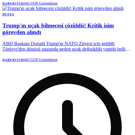
11636
Görüntüleme
HABERVITRINI
DÜNYA
Trump'ın uçak bilmecesi çözüldü! Kritik isim
görevden alındı
ABD Başkanı Donald Trump'ın NATO Zirvesi için geldiği
Türkiye'den dönüşü sırasında neden uçak değişikliği yaptığı belli
oldu. Pentagon, eski Hava Kuvvetleri Bakanı Frank Kendall'ın söz
konusu uçağın özellikleri ve yetenekleriyle ilgili gizli bilgileri bir
15226
Görüntüleme
HABERVITRINI
medya kuruluşuna izinsiz şekilde aktardığını iddia ederken, Kendall
söz konusu iddiaları reddetti.