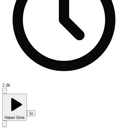
2
dk
1
x
Haberi Dinle