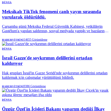
DÜNYA
Meksikalı TikTok fenomeni canlı yayın sırasında
vurularak öldürüldü.
Çarşamba günü Meksika Federal Güvenlik Kabinesi, yetkililerin
Gastélum'a yapılan saldırının, sosyal medyada yaptığı ve bazılarında
(Gastélum'un) bir suç örgütünün bir fraksiyonuna atıfta bulunduğu
"çeşitli paylaşımlarla" bağlantılı olup olmadığını araştırdığını
14655
Görüntüleme
HABERVITRINI
söyledi.
DÜNYA
İsrail Gazze'de soykırımın delillerini ortadan
kaldırıyor
Hak grupları İsrail'in Gazze Şeridi'nde soykırımın delillerini ortadan
kaldırmak için çalışmalar yürüttüğünü bildirdi.
9386
Görüntüleme
HABERVITRINI
DÜNYA
Özgür Özel'in İçişleri Bakanı yaparım dediği İlkay