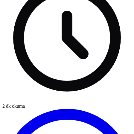
2
dk okuma