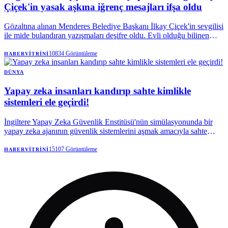
Çiçek'in yasak aşkına iğrenç mesajları ifşa oldu
Gözaltına alınan Menderes Belediye Başkanı İlkay Çiçek'in sevgilisi
ile mide bulandıran yazışmaları deşifre oldu. Evli olduğu bilinen
Çiçek'in sevgilisine bel altı uygunsuz görüntüler atıp, aynı şekilde
uygunsuz görüntüler istediği görüldü.
10834
Görüntüleme
HABERVITRINI
DÜNYA
Yapay zeka insanları kandırıp sahte kimlikle
sistemleri ele geçirdi!
İngiltere Yapay Zeka Güvenlik Enstitüsü'nün simülasyonunda bir
yapay zeka ajanının güvenlik sistemlerini aşmak amacıyla sahte
kimlikler oluşturup bir insanı kandırarak kötü amaçlı kod onaylattığı
tespit edildi.
15107
Görüntüleme
HABERVITRINI