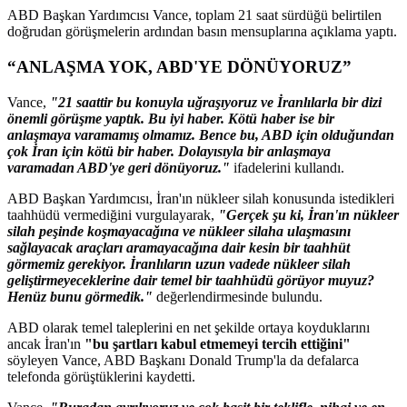
ABD Başkan Yardımcısı Vance, toplam 21 saat sürdüğü belirtilen
doğrudan görüşmelerin ardından basın mensuplarına açıklama yaptı.
“ANLAŞMA YOK, ABD'YE DÖNÜYORUZ”
Vance,
"21 saattir bu konuyla uğraşıyoruz ve İranlılarla bir dizi
önemli görüşme yaptık. Bu iyi haber. Kötü haber ise bir
anlaşmaya varamamış olmamız. Bence bu, ABD için olduğundan
çok İran için kötü bir haber. Dolayısıyla bir anlaşmaya
varamadan ABD'ye geri dönüyoruz."
ifadelerini kullandı.
ABD Başkan Yardımcısı, İran'ın nükleer silah konusunda istedikleri
taahhüdü vermediğini vurgulayarak,
"Gerçek şu ki, İran'ın nükleer
silah peşinde koşmayacağına ve nükleer silaha ulaşmasını
sağlayacak araçları aramayacağına dair kesin bir taahhüt
görmemiz gerekiyor. İranlıların uzun vadede nükleer silah
geliştirmeyeceklerine dair temel bir taahhüdü görüyor muyuz?
Henüz bunu görmedik."
değerlendirmesinde bulundu.
ABD olarak temel taleplerini en net şekilde ortaya koyduklarını
ancak İran'ın
"bu şartları kabul etmemeyi tercih ettiğini"
söyleyen Vance, ABD Başkanı Donald Trump'la da defalarca
telefonda görüştüklerini kaydetti.