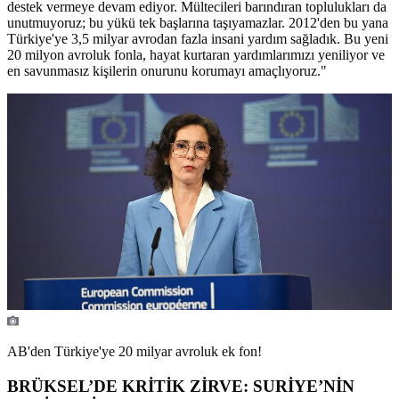
destek vermeye devam ediyor. Mültecileri barındıran toplulukları da
unutmuyoruz; bu yükü tek başlarına taşıyamazlar. 2012'den bu yana
Türkiye'ye 3,5 milyar avrodan fazla insani yardım sağladık. Bu yeni
20 milyon avroluk fonla, hayat kurtaran yardımlarımızı yeniliyor ve
en savunmasız kişilerin onurunu korumayı amaçlıyoruz."
AB'den Türkiye'ye 20 milyar avroluk ek fon!
BRÜKSEL’DE KRİTİK ZİRVE: SURİYE’NİN