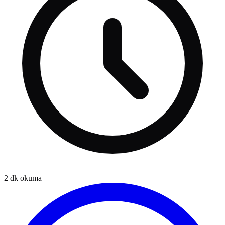
2
dk okuma