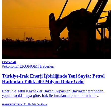
EKONOMI
#
ekonomi
#
EKONOMİ Haberleri
Türkiye-Irak Enerji İşbirliğinde Yeni Sayfa: Petrol
Hattından Yıllık 500 Milyon Dolar Gelir
Enerji ve Tabii Kaynaklar Bakanı Alparslan Bayraktar tarafından
yapılan açıklamaya göre, Irak ile imzalanan petrol boru hattı
anlaşması, Türkiye'ye senelik yaklaşık 500 milyon dolarlık bir
nakliye kazancı sağlayacak. Hattın potansiyelinin ise 2,5 milyon
11007
Görüntüleme
HABERVITRINI
varile yükseltilmesi gündemde.