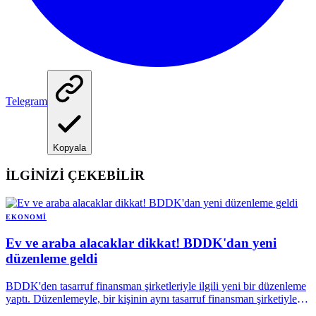
Telegram
Kopyala
İLGİNİZİ ÇEKEBİLİR
EKONOMI
Ev ve araba alacaklar dikkat! BDDK'dan yeni
düzenleme geldi
BDDK'den tasarruf finansman şirketleriyle ilgili yeni bir düzenleme
yaptı. Düzenlemeyle, bir kişinin aynı tasarruf finansman şirketiyle
yapabileceği sözleşme sayısı biri taşıt, diğeri konut veya çatılı iş yeri