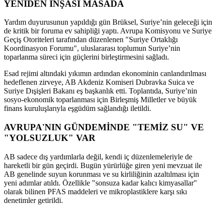
YENİDEN İNŞASI MASADA
Yardım duyurusunun yapıldığı gün Brüksel, Suriye’nin geleceği için
de kritik bir foruma ev sahipliği yaptı. Avrupa Komisyonu ve Suriye
Geçiş Otoriteleri tarafından düzenlenen "Suriye Ortaklığı
Koordinasyon Forumu", uluslararası toplumun Suriye’nin
toparlanma süreci için güçlerini birleştirmesini sağladı.
Esad rejimi altındaki yıkımın ardından ekonominin canlandırılması
hedeflenen zirveye, AB Akdeniz Komiseri Dubravka Suica ve
Suriye Dışişleri Bakanı eş başkanlık etti. Toplantıda, Suriye’nin
sosyo-ekonomik toparlanması için Birleşmiş Milletler ve büyük
finans kuruluşlarıyla eşgüdüm sağlandığı iletildi.
AVRUPA'NIN GÜNDEMİNDE "TEMİZ SU" VE
"YOLSUZLUK" VAR
AB sadece dış yardımlarla değil, kendi iç düzenlemeleriyle de
hareketli bir gün geçirdi. Bugün yürürlüğe giren yeni mevzuat ile
AB genelinde suyun korunması ve su kirliliğinin azaltılması için
yeni adımlar atıldı. Özellikle "sonsuza kadar kalıcı kimyasallar"
olarak bilinen PFAS maddeleri ve mikroplastiklere karşı sıkı
denetimler getirildi.