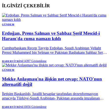
İLGİNİZİ ÇEKEBİLİR
GÜNDEM
Erdoğan, Prens Salman ve Şahbaz Şerif Mescid-i
Haram'da cuma namazı kıldı
Cumhurbaşkanı Recep Tayyip Erdoğan, Suudi Arabistan Veliaht
Prensi Muhammed bin Selman ve Pakistan Başbakanı Şahbaz Şerif
ile birlikte Mekke’de cuma namazı kıldı.
14397
Görüntüleme
HABERVITRINI
GÜNDEM
Mekke Anlaşması'na ilişkin net cevap: NATO'nun
alternatifi değil
İletişim Başkanlığı, İsrailli hesaplar tarafından dezenformasyon
amacıyla Türkiye-Suudi Arabistan- Pakistan arasında imzalanan
Mekke Anlaşması'na dair paylaşılan iddiaları yalanladı. Mekke
Anlaşması'nın NATO'nun 5. maddesi ile çeliştiği iddiaları
10056
Görüntüleme
HABERVITRINI