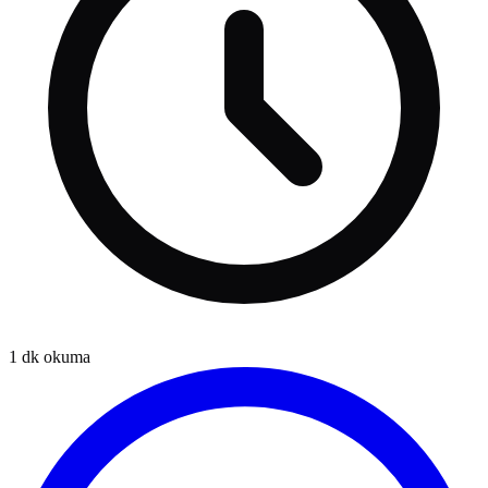
1
dk okuma