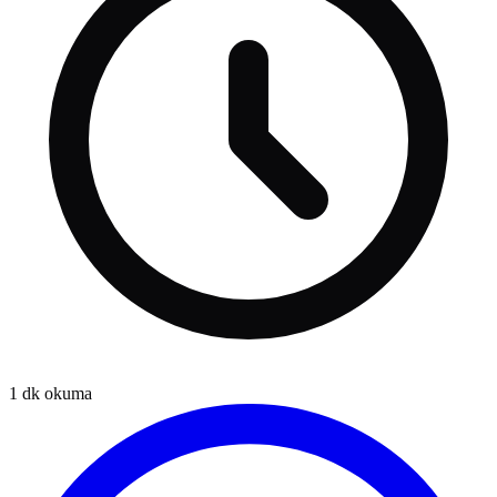
1
dk okuma