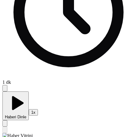
1
dk
1
x
Haberi Dinle