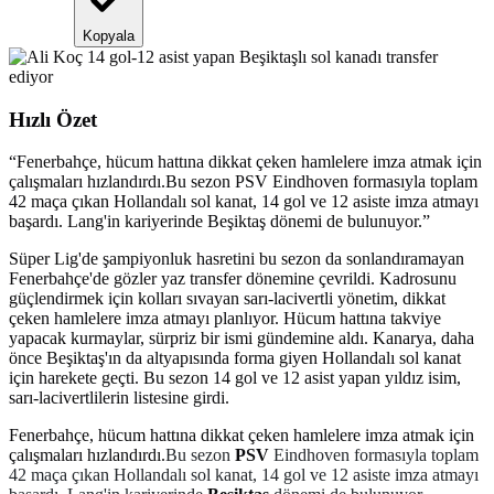
Kopyala
Hızlı Özet
“
Fenerbahçe, hücum hattına dikkat çeken hamlelere imza atmak için
çalışmaları hızlandırdı.Bu sezon PSV Eindhoven formasıyla toplam
42 maça çıkan Hollandalı sol kanat, 14 gol ve 12 asiste imza atmayı
başardı. Lang'in kariyerinde Beşiktaş dönemi de bulunuyor.
”
Süper Lig'de şampiyonluk hasretini bu sezon da sonlandıramayan
Fenerbahçe'de gözler yaz transfer dönemine çevrildi. Kadrosunu
güçlendirmek için kolları sıvayan sarı-lacivertli yönetim, dikkat
çeken hamlelere imza atmayı planlıyor. Hücum hattına takviye
yapacak kurmaylar, sürpriz bir ismi gündemine aldı. Kanarya, daha
önce Beşiktaş'ın da altyapısında forma giyen Hollandalı sol kanat
için harekete geçti. Bu sezon 14 gol ve 12 asist yapan yıldız isim,
sarı-lacivertlilerin listesine girdi.
Fenerbahçe, hücum hattına dikkat çeken hamlelere imza atmak için
çalışmaları hızlandırdı.
Bu sezon
PSV
Eindhoven formasıyla toplam
42 maça çıkan Hollandalı sol kanat, 14 gol ve 12 asiste imza atmayı