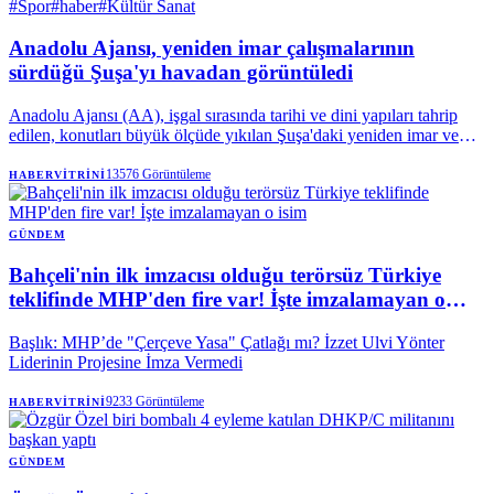
#
Spor
#
haber
#
Kültür Sanat
Anadolu Ajansı, yeniden imar çalışmalarının
sürdüğü Şuşa'yı havadan görüntüledi
Anadolu Ajansı (AA), işgal sırasında tarihi ve dini yapıları tahrip
edilen, konutları büyük ölçüde yıkılan Şuşa'daki yeniden imar ve
restorasyon sürecini havadan görüntüledi. | Anadolu Ajansı
13576
Görüntüleme
HABERVITRINI
GÜNDEM
Bahçeli'nin ilk imzacısı olduğu terörsüz Türkiye
teklifinde MHP'den fire var! İşte imzalamayan o
isim
Başlık: MHP’de "Çerçeve Yasa" Çatlağı mı? İzzet Ulvi Yönter
Liderinin Projesine İmza Vermedi
9233
Görüntüleme
HABERVITRINI
GÜNDEM