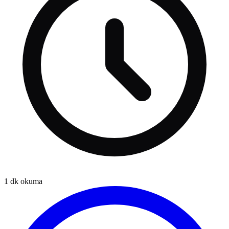
1
dk okuma