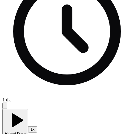
1
dk
1
x
Haberi Dinle