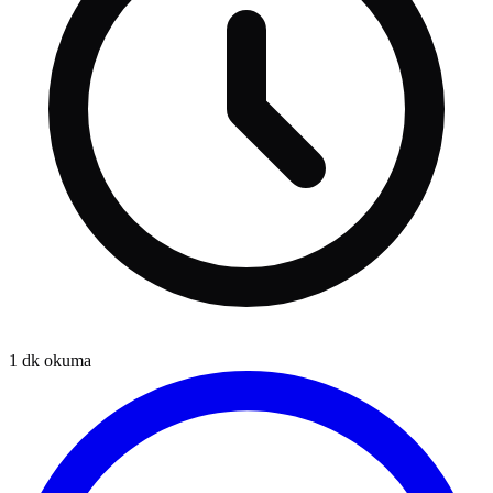
1
dk okuma