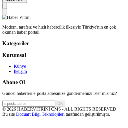
Modern, tarafsız ve hızlı habercilik ilkesiyle Türkiye'nin en çok
okunan haber portalı.
Kategoriler
Kurumsal
Künye
İletişim
Abone Ol
Güncel haberleri e-posta adresinize göndermemizi ister misiniz?
OK
©
2026
HABERVİTRİNİ CMS - ALL RIGHTS RESERVED
Bu site
Docuart Bilgi Teknolojileri
tarafından geliştirilmiştir.