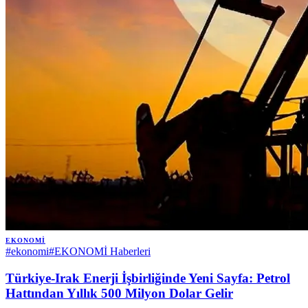
EKONOMI
#
ekonomi
#
EKONOMİ Haberleri
Türkiye-Irak Enerji İşbirliğinde Yeni Sayfa: Petrol
Hattından Yıllık 500 Milyon Dolar Gelir