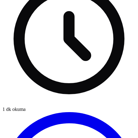
1
dk okuma