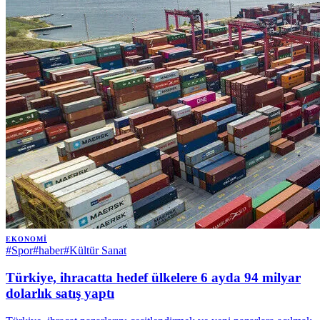
EKONOMI
#
Spor
#
haber
#
Kültür Sanat
Türkiye, ihracatta hedef ülkelere 6 ayda 94 milyar
dolarlık satış yaptı