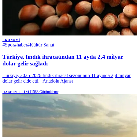
EKONOMI
#
Spor
#
haber
#
Kültür Sanat
Türkiye, fındık ihracatından 11 ayda 2,4 milyar
dolar gelir sağladı
Türkiye, 2025-2026 fındık ihracat sezonunun 11 ayında 2,4 milyar
dolar gelir elde etti. | Anadolu Ajansı
11583
Görüntüleme
HABERVITRINI