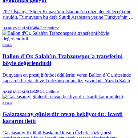
2027 İspanya Süper Kupası’nın İstanbul’da düzenlenebileceği öne
sürüldü. Turnuvanın bu defa Suudi Arabistan yerine Türkiye’nin ev
sahipliğinde gerçekleştirilebileceği belirtildi.
10484
Görüntüleme
HABERVITRINI
SPOR
Ballon d'Or, Salah'ın Trabzonspor'a transferini
böyle değerlendirdi
Dünyanın en prestijli futbol ödüllerini veren Ballon d’Or, sitesinde
kapsamlı bir Salah ve Trabzonspor analizi yayınladı. Yazıda Salah’ın
İstanbul’un devlerinin hâkimiyetini sonlandırmaya geldiği
vurgulandı…
13029
Görüntüleme
HABERVITRINI
SPOR
Galatasaray günlerdir cevap bekliyordu: Icardi
kararını iletti
Galatasaray Kulübü Başkanı Dursun Özbek, sözleşmesi