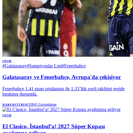
SPOR
#
Galatasaray
#
Şampiyonlar Ligi
#
Fenerbahçe
Galatasaray ve Fenerbahçe, Avrupa'da çekişiyor
Fenerbahçe 1.41 puan ortalaması ile 1.33’lük ezeli rakibini geride
bırakmış durumda.
10841
Görüntüleme
HABERVITRINI
SPOR
El Clasico, İstanbul’a! 2027 Süper Kupası
ayağımıza geliyor