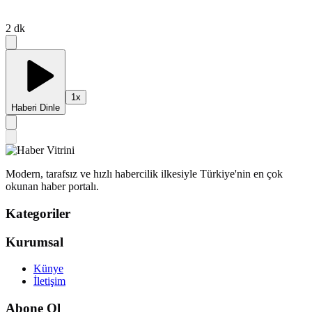
2
dk
1
x
Haberi Dinle
Modern, tarafsız ve hızlı habercilik ilkesiyle Türkiye'nin en çok
okunan haber portalı.
Kategoriler
Kurumsal
Künye
İletişim
Abone Ol