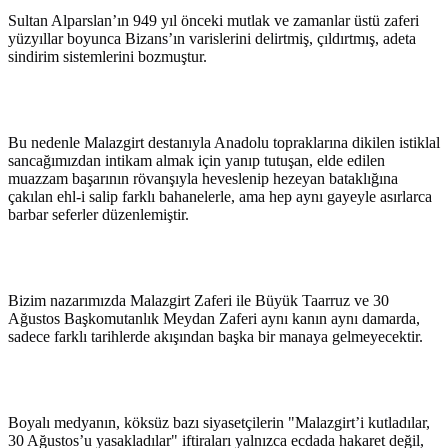
Sultan Alparslan’ın 949 yıl önceki mutlak ve zamanlar üstü zaferi
yüzyıllar boyunca Bizans’ın varislerini delirtmiş, çıldırtmış, adeta
sindirim sistemlerini bozmuştur.
Bu nedenle Malazgirt destanıyla Anadolu topraklarına dikilen istiklal
sancağımızdan intikam almak için yanıp tutuşan, elde edilen
muazzam başarının rövanşıyla heveslenip hezeyan bataklığına
çakılan ehl-i salip farklı bahanelerle, ama hep aynı gayeyle asırlarca
barbar seferler düzenlemiştir.
Bizim nazarımızda Malazgirt Zaferi ile Büyük Taarruz ve 30
Ağustos Başkomutanlık Meydan Zaferi aynı kanın aynı damarda,
sadece farklı tarihlerde akışından başka bir manaya gelmeyecektir.
Boyalı medyanın, köksüz bazı siyasetçilerin "Malazgirt’i kutladılar,
30 Ağustos’u yasakladılar" iftiraları yalnızca ecdada hakaret değil,