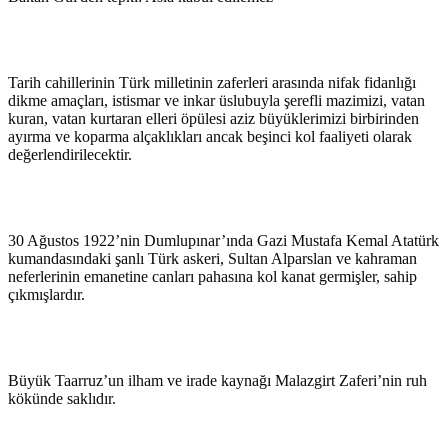
Tarih cahillerinin Türk milletinin zaferleri arasında nifak fidanlığı
dikme amaçları, istismar ve inkar üslubuyla şerefli mazimizi, vatan
kuran, vatan kurtaran elleri öpülesi aziz büyüklerimizi birbirinden
ayırma ve koparma alçaklıkları ancak beşinci kol faaliyeti olarak
değerlendirilecektir.
30 Ağustos 1922’nin Dumlupınar’ında Gazi Mustafa Kemal Atatürk
kumandasındaki şanlı Türk askeri, Sultan Alparslan ve kahraman
neferlerinin emanetine canları pahasına kol kanat germişler, sahip
çıkmışlardır.
Büyük Taarruz’un ilham ve irade kaynağı Malazgirt Zaferi’nin ruh
kökünde saklıdır.