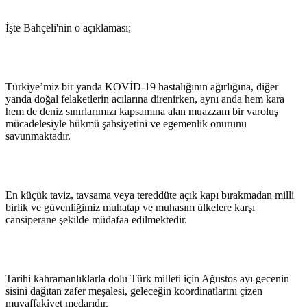
İşte Bahçeli'nin o açıklaması;
Türkiye’miz bir yanda KOVİD-19 hastalığının ağırlığına, diğer
yanda doğal felaketlerin acılarına direnirken, aynı anda hem kara
hem de deniz sınırlarımızı kapsamına alan muazzam bir varoluş
mücadelesiyle hükmü şahsiyetini ve egemenlik onurunu
savunmaktadır.
En küçük taviz, tavsama veya tereddüte açık kapı bırakmadan milli
birlik ve güvenliğimiz muhatap ve muhasım ülkelere karşı
cansiperane şekilde müdafaa edilmektedir.
Tarihi kahramanlıklarla dolu Türk milleti için Ağustos ayı gecenin
sisini dağıtan zafer meşalesi, geleceğin koordinatlarını çizen
muvaffakiyet medarıdır.