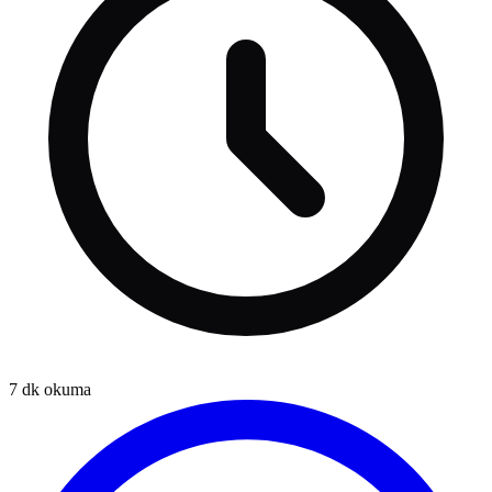
7
dk okuma