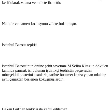
kesif olarak vatana ve millete ihanettir.
Nankör ve namert koalisyonu zillete bulanmıştır.
İstanbul Barosu tepkisi
İstanbul Barosu’nun önüne şehit savcımız M.Selim Kiraz’ın dökülen
kanında parmak izi bulunan işbirlikçi teröristin paçavradan
müteşekkil posterini asanlarla, tarihte husumet kazısı yapan odaklar
aynı çanaktan beslenen kokuşmuşlardır.
Bakan Gül'den tepki: Asla kabul edilemez