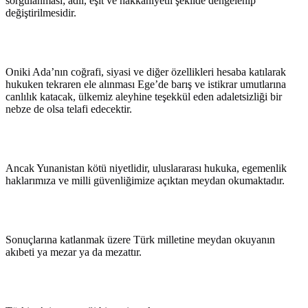
sorgulanması; adil, eşit ve hakkaniyetli şekilde dengelenip
değiştirilmesidir.
Oniki Ada’nın coğrafi, siyasi ve diğer özellikleri hesaba katılarak
hukuken tekraren ele alınması Ege’de barış ve istikrar umutlarına
canlılık katacak, ülkemiz aleyhine teşekkül eden adaletsizliği bir
nebze de olsa telafi edecektir.
Ancak Yunanistan kötü niyetlidir, uluslararası hukuka, egemenlik
haklarımıza ve milli güvenliğimize açıktan meydan okumaktadır.
Sonuçlarına katlanmak üzere Türk milletine meydan okuyanın
akıbeti ya mezar ya da mezattır.