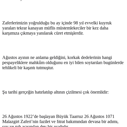
Zaferlerimizin yoğrulduğu bu ay içinde 98 yıl evvelki kuyruk
yaraları tekrar kanayan müflis müstemlekeciler bir kez daha
karşımıza çıkmaya yanılarak cüret etmişlerdir.
Ağustos ayının ne anlama geldiğini, korkak dedelerinin hangi
pespayeliklere mahkûm olduğunu en iyi bilen soytarıları bugünlerde
tehlikeli bir kaşıntı tutmuştur.
Şu tarihi gerçeğin hatırlatılıp altının çizilmesi çok önemlidir:
26 Ağustos 1922’de başlayan Büyük Taarruz 26 Ağustos 1071
Malazgirt Zaferi’nin fazilet ve fıtrat bakımından devasa bir adımı,
soy ve ruh açısından dev bir ayağıdır.