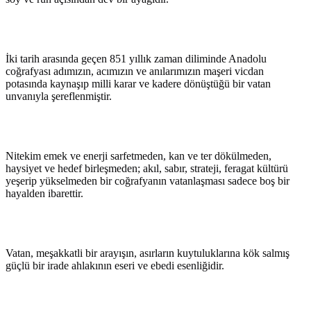
İki tarih arasında geçen 851 yıllık zaman diliminde Anadolu
coğrafyası adımızın, acımızın ve anılarımızın maşeri vicdan
potasında kaynaşıp milli karar ve kadere dönüştüğü bir vatan
unvanıyla şereflenmiştir.
Nitekim emek ve enerji sarfetmeden, kan ve ter dökülmeden,
haysiyet ve hedef birleşmeden; akıl, sabır, strateji, feragat kültürü
yeşerip yükselmeden bir coğrafyanın vatanlaşması sadece boş bir
hayalden ibarettir.
Vatan, meşakkatli bir arayışın, asırların kuytuluklarına kök salmış
güçlü bir irade ahlakının eseri ve ebedi esenliğidir.