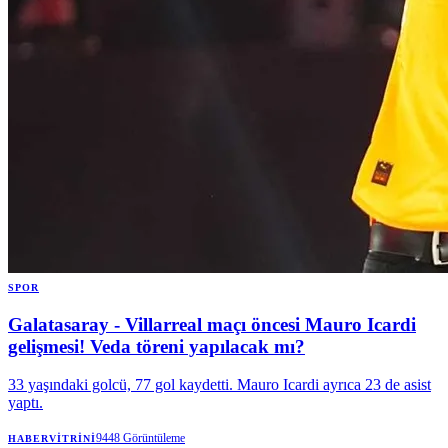
SPOR
Galatasaray - Villarreal maçı öncesi Mauro Icardi
gelişmesi! Veda töreni yapılacak mı?
33 yaşındaki golcü, 77 gol kaydetti. Mauro Icardi ayrıca 23 de asist
yaptı.
9448
Görüntüleme
HABERVITRINI