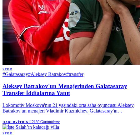
SPOR
#
Galatasaray
#
Aleksey Batrakov
#
transfer
Aleksey Batrakov'un Menajerinden Galatasaray
Transfer İddialarına Yanıt
Lokomotiv Moskova'nın 21 yaşındaki orta saha oyuncusu Aleksey
Batrakov'un menajeri Vladimir Kuzmichev, Galatasaray'ın
oyuncuyla ilgilendiğini doğruladı. Kuzmichev, şu an için resmi bir
teklif olmadığını, sadece bir niyet mektubu gönderildiğini belirterek,
12180
Görüntüleme
HABERVITRINI
transfer komisyonu iddialarını yalanladı.
SPOR