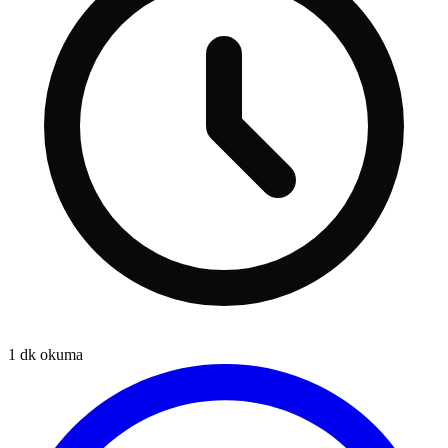
1
dk okuma