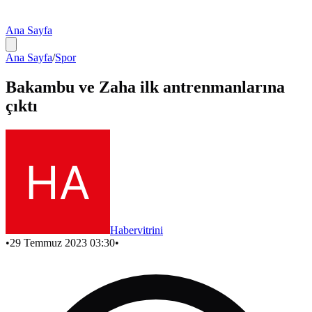
Ana Sayfa
Ana Sayfa
/
Spor
Bakambu ve Zaha ilk antrenmanlarına
çıktı
Habervitrini
•
29 Temmuz 2023 03:30
•