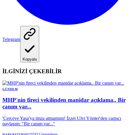
Telegram
Kopyala
İLGİNİZİ ÇEKEBİLİR
GÜNDEM
MHP'nin fireci vekilinden manidar açıklama.. Bir
canım var...
'Çerçeve Yasa'ya imza atmamıştı! İzzet Ulvi Yönter'den çarpıcı
paylaşım: "Bir canım var..."
10743
Görüntüleme
HABERVITRINI