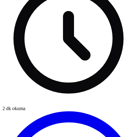
2
dk okuma