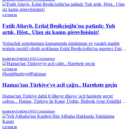
GÜNDEM
Fatih Altaylı, Erdal Beşikçioğlu'na patladı: Yuh
artık, Höst.. Ulan siz kamu görevlisisiniz!
Yolsuzluk soruşturması kapsamında tutuklanan ve yasaklı madde
testinin pozitif çıktığı açıklanan Erdal Beşikçioğlu'na gazeteci Fatih
Altaylı'dan sert tepki geldi. Altaylı, kamu görevlilerinin taşıdığı
sorumluluğa dikkat çekerek, "Ulan, siz kamu görevlisisiniz. Bu
14164
Görüntüleme
HABERVITRINI
kadar olur mu?" ifadelerini kullandı.
GÜNDEM
#
İsrail
#
turkiye
#
Pakistan
Hamas'tan Türkiye'ye acil çağrı.. Harekete geçin
Hamas'tan Türkiye dahil 8 ülkeye ülkeye 'acil harekete geçin'
çağrısı... Hamas, Türkiye ile Katar, Ürdün, Birleşik Arap Emirlikleri,
Endonezya, Pakistan, Suudi Arabistan ve Mısır dışişleri bakanları
tarafından yayımlanan ortak açıklamayı memnuniyetle karşıladığını
14910
Görüntüleme
HABERVITRINI
belirterek, arabulucular ve ABD yönetimine İsrail'in ateşkes
anlaşmasını başarısız kılmasını önlemek için acil harekete geçilmesi
çağrısı yaptı.
GÜNDEM