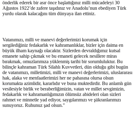
önderlik ederek bir asır önce başlattığınız milli mücadeleyi 30
Ağustos 1922’de zafere taşıdınız ve Anadolu’nun ebediyen Türk
yurdu olarak kalacağını tüm dünyaya ilan ettiniz.
Vatanımızı, milli ve manevi değerlerimizi korumak için
sergilediğiniz fedakarlık ve kahramanlıklar, bizler için daima en
büyük ilham kaynağı olacaktır. Sizlerden devraldığımız kutsal
emanete sahip çıkmak ve bu emaneti gelecek nesillere miras
bırakmak, omuzlarımıza yüklenmiş tarihi bir sorumluluktur. Bu
bilinçle kahraman Türk Silahlı Kuvvetleri, dün olduğu gibi bugün
de vatanımızı, milletimizi, milli ve manevi değerlerimizi, uluslararası
hak, alaka ve menfaatlerimizi her ne pahasına olursa olsun
korumakta azimlidir, kararlıdır ve buna muktedirdir. Bu anlamlı gün
vesilesiyle birlik ve beraberliğimizin, vatan ve millet sevgimizin,
fedakarlık ve kahramanlığımızın ölümsüz abideleri olan sizleri
rahmet ve minnetle yad ediyor, saygılarımızı ve şükranlarımızı
sunuyoruz. Ruhunuz şad olsun."