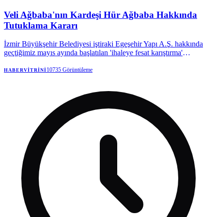
Veli Ağbaba'nın Kardeşi Hür Ağbaba Hakkında
Tutuklama Kararı
İzmir Büyükşehir Belediyesi iştiraki Egeşehir Yapı A.Ş. hakkında
geçtiğimiz mayıs ayında başlatılan 'ihaleye fesat karıştırma'
soruşturmasında yeni bir gelişme kaydedildi. Soruşturma
çerçevesinde, daha önce tutuklanan Egeşehir Genel Müdürü ile
10735
Görüntüleme
HABERVITRINI
bağlantılı olduğu saptanan Yeni Parti Milletvekili Veli Ağbaba’nın
ağabeyi Hür Ağbaba tutuklandı.