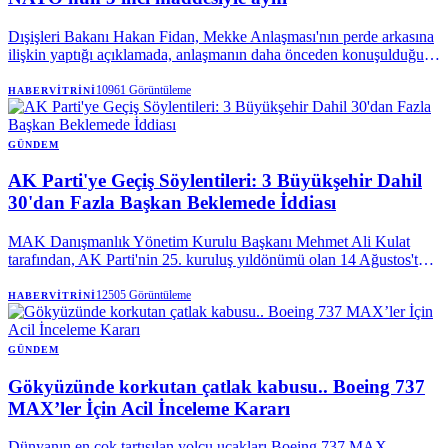
Dışişleri Bakanı Hakan Fidan, Mekke Anlaşması'nın perde arkasına
ilişkin yaptığı açıklamada, anlaşmanın daha önceden konuşulduğunu
vurguladı. Bakan Fidan, "Savunma anlaşmasına ihtiyaç vardı"
sözlerini kullanarak, Mekke Ortak Savunma Anlaşması'nın teknik
10961
Görüntüleme
HABERVITRINI
olarak, NATO Antlaşması'nın kolektif savunmaya ilişkin 5.
maddesiyle aynı olduğunu söyledi.
GÜNDEM
AK Parti'ye Geçiş Söylentileri: 3 Büyükşehir Dahil
30'dan Fazla Başkan Beklemede İddiası
MAK Danışmanlık Yönetim Kurulu Başkanı Mehmet Ali Kulat
tarafından, AK Parti'nin 25. kuruluş yıldönümü olan 14 Ağustos'ta,
aralarında üç büyükşehir belediye başkanının da bulunduğu 30'dan
fazla yerel yöneticinin partiye katılmak üzere sırada olduğu öne
12505
Görüntüleme
HABERVITRINI
sürüldü. Kulat, bu geçişlerin henüz netlik kazanmadığını da belirtti.
GÜNDEM
Gökyüzünde korkutan çatlak kabusu.. Boeing 737
MAX’ler İçin Acil İnceleme Kararı
Dünyanın en çok tartışılan yolcu uçakları Boeing 737 MAX