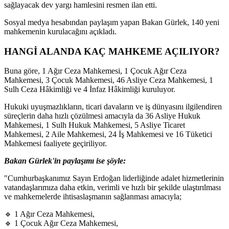
sağlayacak dev yargı hamlesini resmen ilan etti.
Sosyal medya hesabından paylaşım yapan Bakan Gürlek, 140 yeni
mahkemenin kurulacağını açıkladı.
HANGİ ALANDA KAÇ MAHKEME AÇILIYOR?
Buna göre, 1 Ağır Ceza Mahkemesi, 1 Çocuk Ağır Ceza
Mahkemesi, 3 Çocuk Mahkemesi, 46 Asliye Ceza Mahkemesi, 1
Sulh Ceza Hâkimliği ve 4 İnfaz Hâkimliği kuruluyor.
Hukuki uyuşmazlıkların, ticari davaların ve iş dünyasını ilgilendiren
süreçlerin daha hızlı çözülmesi amacıyla da 36 Asliye Hukuk
Mahkemesi, 1 Sulh Hukuk Mahkemesi, 5 Asliye Ticaret
Mahkemesi, 2 Aile Mahkemesi, 24 İş Mahkemesi ve 16 Tüketici
Mahkemesi faaliyete geçiriliyor.
Bakan Gürlek'in paylaşımı ise şöyle:
"Cumhurbaşkanımız Sayın Erdoğan liderliğinde adalet hizmetlerinin
vatandaşlarımıza daha etkin, verimli ve hızlı bir şekilde ulaştırılması
ve mahkemelerde ihtisaslaşmanın sağlanması amacıyla;
🔹 1 Ağır Ceza Mahkemesi,
🔹 1 Çocuk Ağır Ceza Mahkemesi,