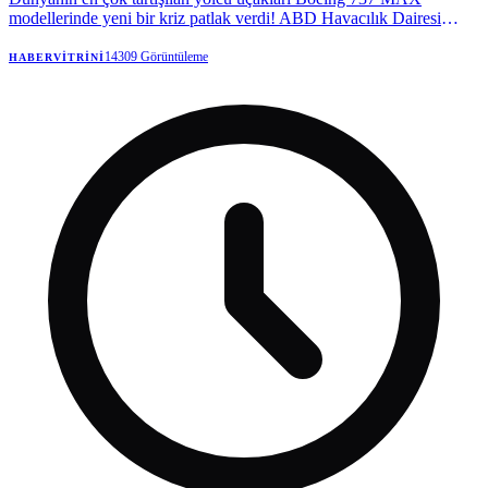
modellerinde yeni bir kriz patlak verdi! ABD Havacılık Dairesi
(FAA), gövdede tespit edilen çatlaklar nedeniyle yüzlerce uçak için
alarm verdi.
14309
Görüntüleme
HABERVITRINI