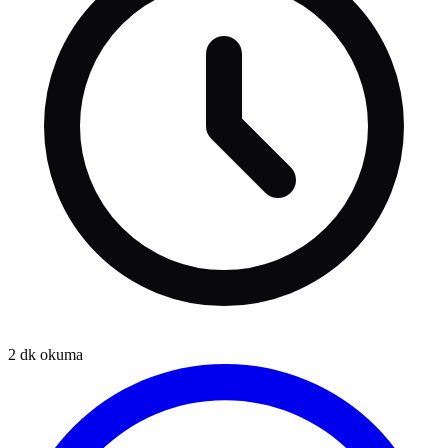
2
dk okuma