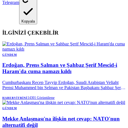
Telegram
Kopyala
İLGİNİZİ ÇEKEBİLİR
GÜNDEM
Erdoğan, Prens Salman ve Şahbaz Şerif Mescid-i
Haram'da cuma namazı kıldı
Cumhurbaşkanı Recep Tayyip Erdoğan, Suudi Arabistan Veliaht
Prensi Muhammed bin Selman ve Pakistan Başbakanı Şahbaz Şerif
ile birlikte Mekke’de cuma namazı kıldı.
14301
Görüntüleme
HABERVITRINI
GÜNDEM
Mekke Anlaşması'na ilişkin net cevap: NATO'nun
alternatifi değil