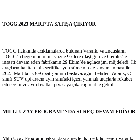
TOGG 2023 MART’TA SATIŞA ÇIKIYOR
TOGG hakkında açıklamalarda bulunan Varank, vatandaşların
TOGG’u beğeni oranının yüzde 95’lere ulaştığını ve Gemlik’te
inşaatı devam eden fabrikanın 29 Ekim’de açılacağını müjdeledi. İlk
araçların banttan inip sertifikasyon sürecinin de tamamlanması ile
2023 Mart’ta TOGG satışlarının başlayacağını belirten Varank, C
sınıfı SUV tipi aracın aynı sınıftaki içten yanmalı araçlarla rekabet
edeceğini ve aynı fiyattan piyasaya çıkacağını dile getirdi.
MİLLİ UZAY PROGRAMI’NDA SÜREÇ DEVAM EDİYOR
Milli Uzay Programı hakkındaki süreçle ilgi de bilgi veren Varank,