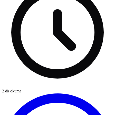
2
dk okuma