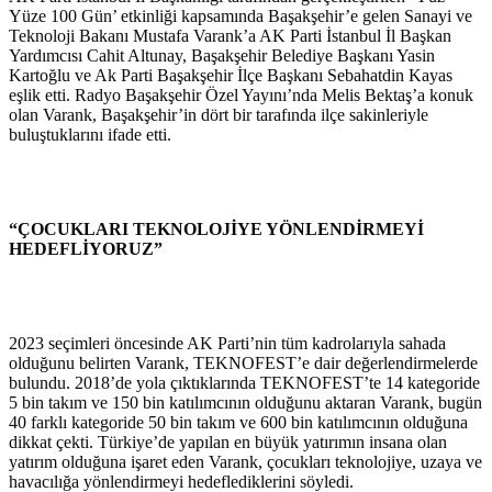
Yüze 100 Gün’ etkinliği kapsamında Başakşehir’e gelen Sanayi ve
Teknoloji Bakanı Mustafa Varank’a AK Parti İstanbul İl Başkan
Yardımcısı Cahit Altunay, Başakşehir Belediye Başkanı Yasin
Kartoğlu ve Ak Parti Başakşehir İlçe Başkanı Sebahatdin Kayas
eşlik etti. Radyo Başakşehir Özel Yayını’nda Melis Bektaş’a konuk
olan Varank, Başakşehir’in dört bir tarafında ilçe sakinleriyle
buluştuklarını ifade etti.
“ÇOCUKLARI TEKNOLOJİYE YÖNLENDİRMEYİ
HEDEFLİYORUZ”
2023 seçimleri öncesinde AK Parti’nin tüm kadrolarıyla sahada
olduğunu belirten Varank, TEKNOFEST’e dair değerlendirmelerde
bulundu. 2018’de yola çıktıklarında TEKNOFEST’te 14 kategoride
5 bin takım ve 150 bin katılımcının olduğunu aktaran Varank, bugün
40 farklı kategoride 50 bin takım ve 600 bin katılımcının olduğuna
dikkat çekti. Türkiye’de yapılan en büyük yatırımın insana olan
yatırım olduğuna işaret eden Varank, çocukları teknolojiye, uzaya ve
havacılığa yönlendirmeyi hedeflediklerini söyledi.