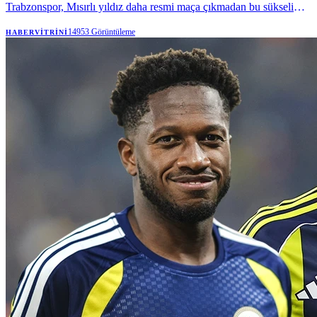
Trabzonspor, Mısırlı yıldız daha resmi maça çıkmadan bu sükseli
transferin meyvelerini...
14953
Görüntüleme
HABERVITRINI