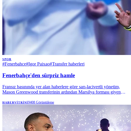
SPOR
#
Fenerbahçe
#
Igor Paixao
#
Transfer haberleri
Fenerbahçe'den sürpriz hamle
Fransız basınında yer alan haberlere göre sarı-lacivertli yönetim,
Mason Greenwood transferinin ardından Marsilya forması giyen
Brezilyalı kanat oyuncusuyla ilgilenmeye başladı.
9408
Görüntüleme
HABERVITRINI