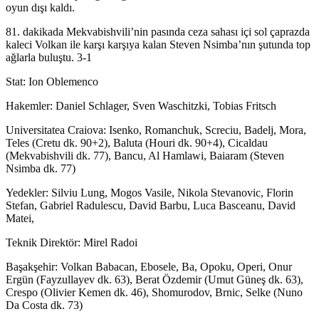
oyun dışı kaldı.
81. dakikada Mekvabishvili’nin pasında ceza sahası içi sol çaprazda
kaleci Volkan ile karşı karşıya kalan Steven Nsimba’nın şutunda top
ağlarla buluştu. 3-1
Stat: Ion Oblemenco
Hakemler: Daniel Schlager, Sven Waschitzki, Tobias Fritsch
Universitatea Craiova: Isenko, Romanchuk, Screciu, Badelj, Mora,
Teles (Cretu dk. 90+2), Baluta (Houri dk. 90+4), Cicaldau
(Mekvabishvili dk. 77), Bancu, Al Hamlawi, Baiaram (Steven
Nsimba dk. 77)
Yedekler: Silviu Lung, Mogos Vasile, Nikola Stevanovic, Florin
Stefan, Gabriel Radulescu, David Barbu, Luca Basceanu, David
Matei,
Teknik Direktör: Mirel Radoi
Başakşehir: Volkan Babacan, Ebosele, Ba, Opoku, Operi, Onur
Ergün (Fayzullayev dk. 63), Berat Özdemir (Umut Güneş dk. 63),
Crespo (Olivier Kemen dk. 46), Shomurodov, Brnic, Selke (Nuno
Da Costa dk. 73)