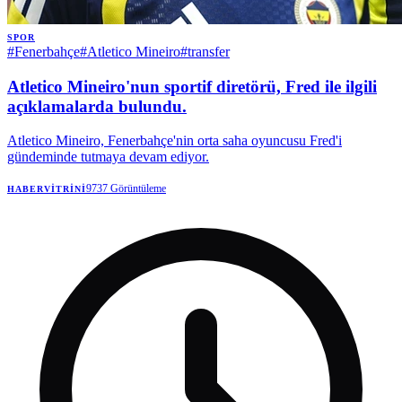
SPOR
#
Fenerbahçe
#
Atletico Mineiro
#
transfer
Atletico Mineiro'nun sportif diretörü, Fred ile ilgili
açıklamalarda bulundu.
Atletico Mineiro, Fenerbahçe'nin orta saha oyuncusu Fred'i
gündeminde tutmaya devam ediyor.
9737
Görüntüleme
HABERVITRINI