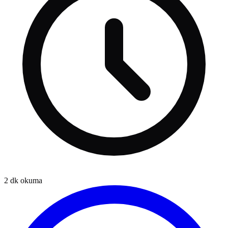
2
dk okuma