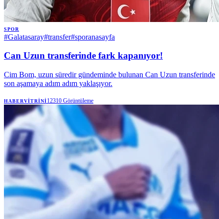
SPOR
#
Galatasaray
#
transfer
#
sporanasayfa
Can Uzun transferinde fark kapanıyor!
Cim Bom, uzun süredir gündeminde bulunan Can Uzun transferinde
son aşamaya adım adım yaklaşıyor.
12310
Görüntüleme
HABERVITRINI