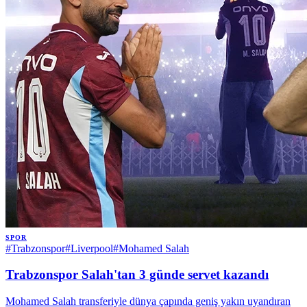
SPOR
#
Trabzonspor
#
Liverpool
#
Mohamed Salah
Trabzonspor Salah'tan 3 günde servet kazandı
Mohamed Salah transferiyle dünya çapında geniş yakın uyandıran