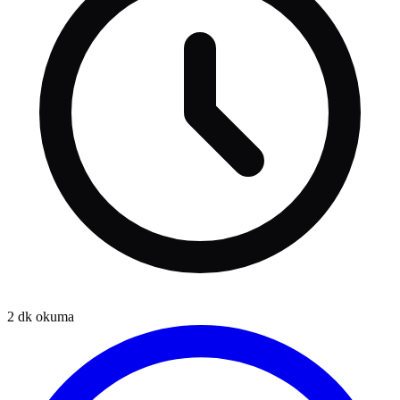
2
dk okuma