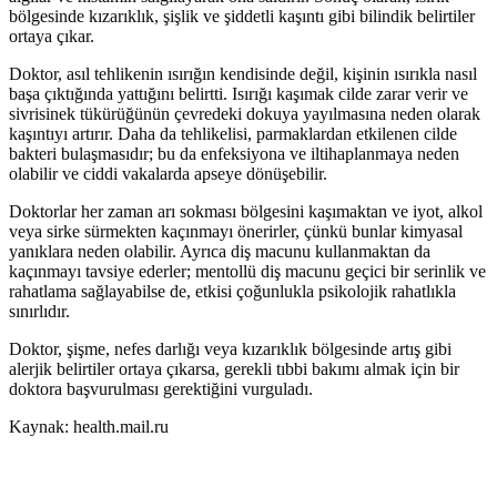
bölgesinde kızarıklık, şişlik ve şiddetli kaşıntı gibi bilindik belirtiler
ortaya çıkar.
Doktor, asıl tehlikenin ısırığın kendisinde değil, kişinin ısırıkla nasıl
başa çıktığında yattığını belirtti. Isırığı kaşımak cilde zarar verir ve
sivrisinek tükürüğünün çevredeki dokuya yayılmasına neden olarak
kaşıntıyı artırır. Daha da tehlikelisi, parmaklardan etkilenen cilde
bakteri bulaşmasıdır; bu da enfeksiyona ve iltihaplanmaya neden
olabilir ve ciddi vakalarda apseye dönüşebilir.
Doktorlar her zaman arı sokması bölgesini kaşımaktan ve iyot, alkol
veya sirke sürmekten kaçınmayı önerirler, çünkü bunlar kimyasal
yanıklara neden olabilir. Ayrıca diş macunu kullanmaktan da
kaçınmayı tavsiye ederler; mentollü diş macunu geçici bir serinlik ve
rahatlama sağlayabilse de, etkisi çoğunlukla psikolojik rahatlıkla
sınırlıdır.
Doktor, şişme, nefes darlığı veya kızarıklık bölgesinde artış gibi
alerjik belirtiler ortaya çıkarsa, gerekli tıbbi bakımı almak için bir
doktora başvurulması gerektiğini vurguladı.
Kaynak: health.mail.ru