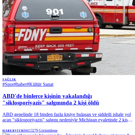
SAĞLIK
#
Spor
#
haber
#
Kültür Sanat
ABD'de binlerce kişinin yakalandığı
"siklosporiyazis" salgınında 2 kişi öldü
ABD genelinde 18 binden fazla kişiye bulaşan ve şiddetli ishale yol
açan "siklosporiyazis" salgını nedeniyle Michigan eyaletinde 2 kişi
hayatını kaybetti. | Anadolu Ajansı
13279
Görüntüleme
HABERVITRINI