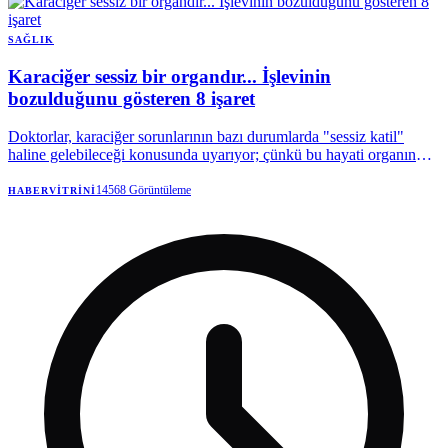
SAĞLIK
Karaciğer sessiz bir organdır... İşlevinin
bozulduğunu gösteren 8 işaret
Doktorlar, karaciğer sorunlarının bazı durumlarda "sessiz katil"
haline gelebileceği konusunda uyarıyor; çünkü bu hayati organın
hastalıkları, vücutta geri dönüşü olmayan değişiklikler meydana
gelene kadar tespit edilmesi zordur.
14568
Görüntüleme
HABERVITRINI