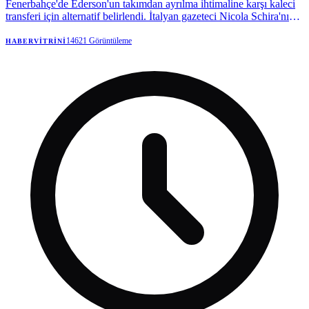
Fenerbahçe'de Ederson'un takımdan ayrılma ihtimaline karşı kaleci
transferi için alternatif belirlendi. İtalyan gazeteci Nicola Schira'nın
haberine göre sarı-lacivertliler, Napoli forması giyen Vanja
Milinkovic-Savic için bilgi aldı.
14621
Görüntüleme
HABERVITRINI