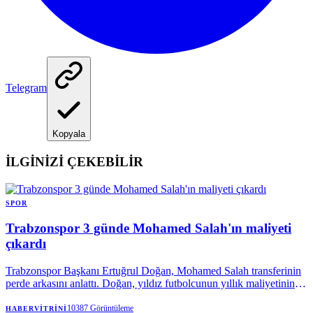
Telegram
Kopyala
İLGİNİZİ ÇEKEBİLİR
SPOR
Trabzonspor 3 günde Mohamed Salah'ın maliyeti
çıkardı
Trabzonspor Başkanı Ertuğrul Doğan, Mohamed Salah transferinin
perde arkasını anlattı. Doğan, yıldız futbolcunun yıllık maliyetinin
yarısından fazlasının karşılandığını açıklarken, 3 günde 550 milyon
liralık kombine satıldığını belirtti. Bordo-mavililerde 18 binle kulüp
10387
Görüntüleme
HABERVITRINI