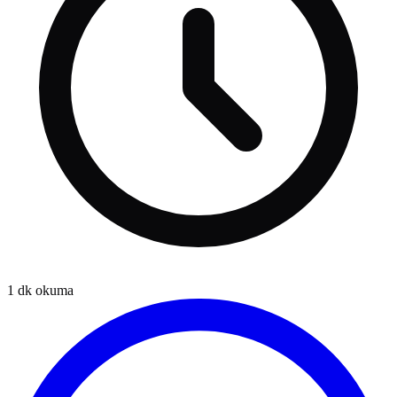
1
dk okuma