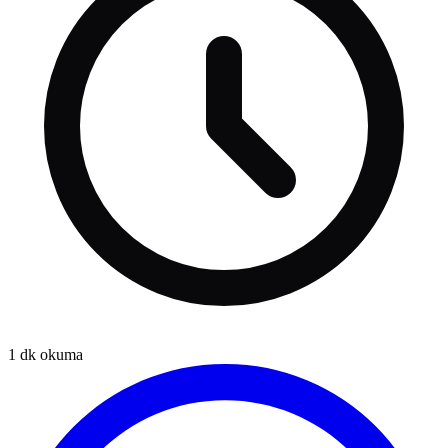
1
dk okuma