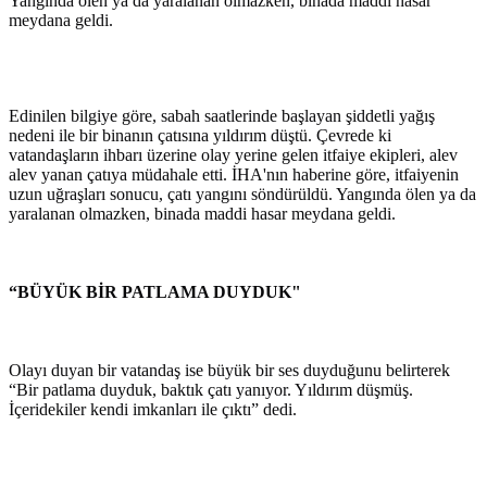
Yangında ölen ya da yaralanan olmazken, binada maddi hasar
meydana geldi.
Edinilen bilgiye göre, sabah saatlerinde başlayan şiddetli yağış
nedeni ile bir binanın çatısına yıldırım düştü. Çevrede ki
vatandaşların ihbarı üzerine olay yerine gelen itfaiye ekipleri, alev
alev yanan çatıya müdahale etti. İHA'nın haberine göre, itfaiyenin
uzun uğraşları sonucu, çatı yangını söndürüldü. Yangında ölen ya da
yaralanan olmazken, binada maddi hasar meydana geldi.
“BÜYÜK BİR PATLAMA DUYDUK"
Olayı duyan bir vatandaş ise büyük bir ses duyduğunu belirterek
“Bir patlama duyduk, baktık çatı yanıyor. Yıldırım düşmüş.
İçeridekiler kendi imkanları ile çıktı” dedi.