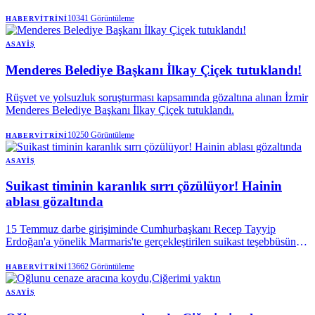
10341
Görüntüleme
HABERVITRINI
ASAYIŞ
Menderes Belediye Başkanı İlkay Çiçek tutuklandı!
Rüşvet ve yolsuzluk soruşturması kapsamında gözaltına alınan İzmir
Menderes Belediye Başkanı İlkay Çiçek tutuklandı.
10250
Görüntüleme
HABERVITRINI
ASAYIŞ
Suikast timinin karanlık sırrı çözülüyor! Hainin
ablası gözaltında
15 Temmuz darbe girişiminde Cumhurbaşkanı Recep Tayyip
Erdoğan'a yönelik Marmaris'te gerçekleştirilen suikast teşebbüsüne
katılan ve 10 yıl sonra Ayfonkarahisar’da yakalanan Burkay
Karatepe 2 gün önce tutuklanmıştı.
13662
Görüntüleme
HABERVITRINI
ASAYIŞ