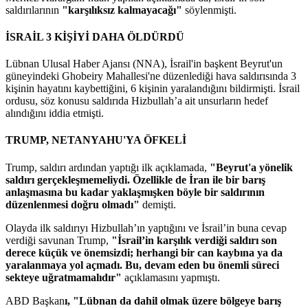
saldırılarının
"karşılıksız kalmayacağı"
söylenmişti.
İSRAİL 3 KİŞİYİ DAHA ÖLDÜRDÜ
Lübnan Ulusal Haber Ajansı (NNA), İsrail'in başkent Beyrut'un
güneyindeki Ghobeiry Mahallesi'ne düzenlediği hava saldırısında 3
kişinin hayatını kaybettiğini, 6 kişinin yaralandığını bildirmişti. İsrail
ordusu, söz konusu saldırıda Hizbullah’a ait unsurların hedef
alındığını iddia etmişti.
TRUMP, NETANYAHU'YA ÖFKELİ
Trump, saldırı ardından yaptığı ilk açıklamada,
"Beyrut'a yönelik
saldırı gerçekleşmemeliydi. Özellikle de İran ile bir barış
anlaşmasına bu kadar yaklaşmışken böyle bir saldırının
düzenlenmesi doğru olmadı"
demişti.
Olayda ilk saldırıyı Hizbullah’ın yaptığını ve İsrail’in buna cevap
verdiği savunan Trump,
"İsrail’in karşılık verdiği saldırı son
derece küçük ve önemsizdi; herhangi bir can kaybına ya da
yaralanmaya yol açmadı. Bu, devam eden bu önemli süreci
sekteye uğratmamalıdır"
açıklamasını yapmıştı.
ABD Başkan
ı, "Lübnan da dahil olmak üzere bölgeye barış