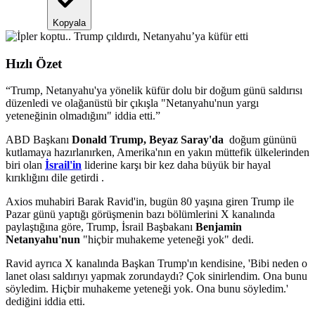
Kopyala
Hızlı Özet
“
Trump, Netanyahu'ya yönelik küfür dolu bir doğum günü saldırısı
düzenledi ve olağanüstü bir çıkışla "Netanyahu'nun yargı
yeteneğinin olmadığını" iddia etti.
”
ABD Başkanı
Donald Trump, Beyaz Saray'da
doğum gününü
kutlamaya hazırlanırken, Amerika'nın en yakın müttefik ülkelerinden
biri olan
İsrail'in
liderine karşı bir kez daha büyük bir hayal
kırıklığını dile getirdi .
Axios muhabiri Barak Ravid'in, bugün 80 yaşına giren Trump ile
Pazar günü yaptığı görüşmenin bazı bölümlerini X kanalında
paylaştığına göre, Trump, İsrail Başbakanı
Benjamin
Netanyahu'nun
"hiçbir muhakeme yeteneği yok" dedi.
Ravid ayrıca X kanalında Başkan Trump'ın kendisine, 'Bibi neden o
lanet olası saldırıyı yapmak zorundaydı? Çok sinirlendim. Ona bunu
söyledim. Hiçbir muhakeme yeteneği yok. Ona bunu söyledim.'
dediğini iddia etti.