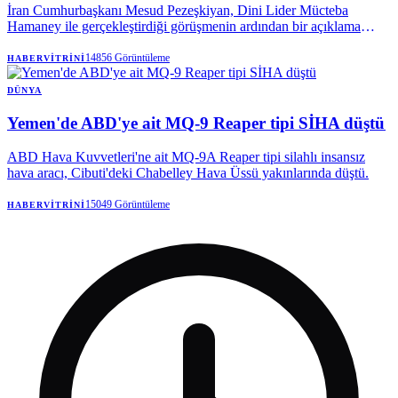
İran Cumhurbaşkanı Mesud Pezeşkiyan, Dini Lider Mücteba
Hamaney ile gerçekleştirdiği görüşmenin ardından bir açıklama
yaptı. Pezeşkiyan, Hamaney ile çeşitli konuları ele aldıklarını
belirterek, dini liderin sağlık durumunun oldukça iyi olduğunu dile
14856
Görüntüleme
HABERVITRINI
getirdi.
DÜNYA
Yemen'de ABD'ye ait MQ-9 Reaper tipi SİHA düştü
ABD Hava Kuvvetleri'ne ait MQ-9A Reaper tipi silahlı insansız
hava aracı, Cibuti'deki Chabelley Hava Üssü yakınlarında düştü.
15049
Görüntüleme
HABERVITRINI