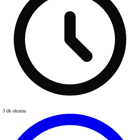
3
dk okuma