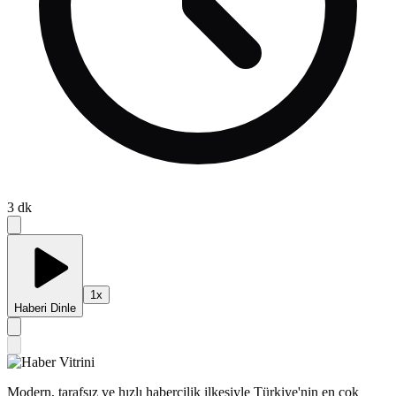
3
dk
1
x
Haberi Dinle
Modern, tarafsız ve hızlı habercilik ilkesiyle Türkiye'nin en çok