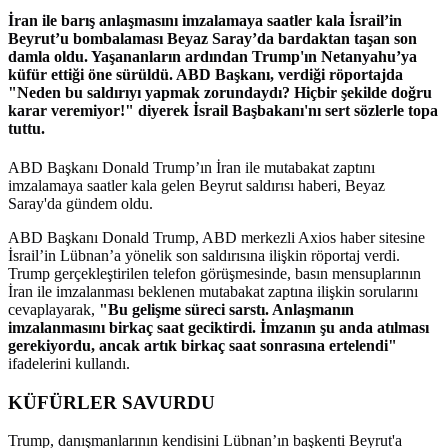
İran ile barış anlaşmasını imzalamaya saatler kala İsrail’in
Beyrut’u bombalaması Beyaz Saray’da bardaktan taşan son
damla oldu. Yaşananların ardından Trump'ın Netanyahu’ya
küfür ettiği öne sürüldü. ABD Başkanı, verdiği röportajda
"Neden bu saldırıyı yapmak zorundaydı? Hiçbir şekilde doğru
karar veremiyor!" diyerek İsrail Başbakanı'nı sert sözlerle topa
tuttu.
ABD Başkanı Donald Trump’ın İran ile mutabakat zaptını
imzalamaya saatler kala gelen Beyrut saldırısı haberi, Beyaz
Saray'da gündem oldu.
ABD Başkanı Donald Trump, ABD merkezli Axios haber sitesine
İsrail’in Lübnan’a yönelik son saldırısına ilişkin röportaj verdi.
Trump gerçekleştirilen telefon görüşmesinde, basın mensuplarının
İran ile imzalanması beklenen mutabakat zaptına ilişkin sorularını
cevaplayarak,
"Bu gelişme süreci sarstı. Anlaşmanın
imzalanmasını birkaç saat geciktirdi. İmzanın şu anda atılması
gerekiyordu, ancak artık birkaç saat sonrasına ertelendi"
ifadelerini kullandı.
KÜFÜRLER SAVURDU
Trump, danışmanlarının kendisini Lübnan’ın başkenti Beyrut'a