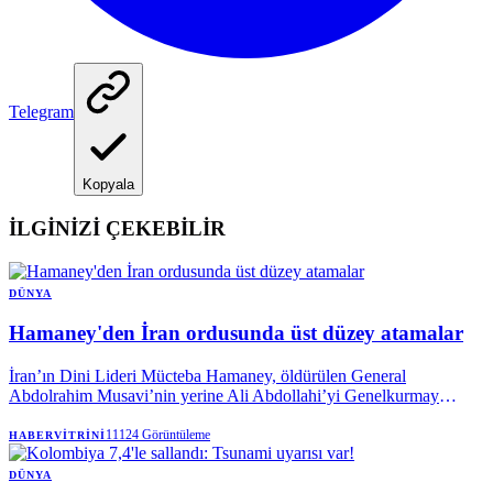
Telegram
Kopyala
İLGİNİZİ ÇEKEBİLİR
DÜNYA
Hamaney'den İran ordusunda üst düzey atamalar
İran’ın Dini Lideri Mücteba Hamaney, öldürülen General
Abdolrahim Musavi’nin yerine Ali Abdollahi’yi Genelkurmay
Başkanı olarak atadı. Hamaney, öldürülen General Muhammed
Pakpur’un yerine Ahmed Vahidi’yi Devrim Muhafızları’nın
11124
Görüntüleme
HABERVITRINI
başkomutanı olarak görevlendirdi.
DÜNYA