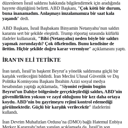
düzenlenen İsrail saldırısı hakkında bilgilendirmek için aradığında
hayrete düştüğünü belirtti. ABD Başkanı, "
Çok kötü bir durum,
buna inanamadım. Anlaşmayı imzalamamıza bir saat kala
yaşandı
" dedi.
ABD Başkanı, İsrail Başbakanı Binyamin Netanyahu’nun saldırı
kararını sert bir şekilde eleştirdi. Trump röportaj sırasında küfürlü
ifadeler kullanarak,
"Bibi (Netanyahu) neden böyle bir saldırı
yapmak zorundaydı? Çok öfkelendim. Bunu kendisine de
ilettim. Hiçbir şekilde doğru karar veremiyor
" açıklamasını yaptı.
İRAN'IN ELİ TETİKTE
İran tarafı, İsrail’in başkent Beyrut’a yönelik saldırısına güçlü bir
karşılık verileceğini bildirdi. İran Meclisi Ulusal Güvenlik ve Dış
Politika Komisyonu Başkanı İbrahim Azizi sosyal medya
hesabından yaptığı açıklamada, "S
iyonist rejimin bugün
Beyrut’un Dahiye bölgesinde gerçekleştirdiği saldırı, ABD’nin
güvenilirlikten yoksun ve zayıf olduğunu bir kez daha ortaya
koydu. ABD’nin bu gayrimeşru rejimi kontrol edemediği
görülmektedir. Güçlü bir karşılık verilecektir
" ifadelerini
kullandı.
İran Devrim Muhafızları Ordusu’na (DMO) bağlı Hatemul Enbiya
Merkez Karargahı’ndan yapılan açıklamada da, İsrail’in son