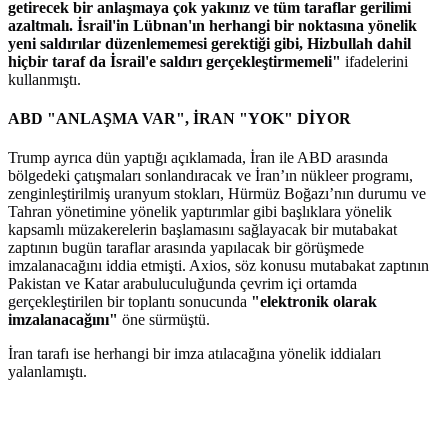
getirecek bir anlaşmaya çok yakınız ve tüm taraflar gerilimi
azaltmalı. İsrail'in Lübnan'ın herhangi bir noktasına yönelik
yeni saldırılar düzenlememesi gerektiği gibi, Hizbullah dahil
hiçbir taraf da İsrail'e saldırı gerçekleştirmemeli"
ifadelerini
kullanmıştı.
ABD "ANLAŞMA VAR", İRAN "YOK" DİYOR
Trump ayrıca dün yaptığı açıklamada, İran ile ABD arasında
bölgedeki çatışmaları sonlandıracak ve İran’ın nükleer programı,
zenginleştirilmiş uranyum stokları, Hürmüz Boğazı’nın durumu ve
Tahran yönetimine yönelik yaptırımlar gibi başlıklara yönelik
kapsamlı müzakerelerin başlamasını sağlayacak bir mutabakat
zaptının bugün taraflar arasında yapılacak bir görüşmede
imzalanacağını iddia etmişti. Axios, söz konusu mutabakat zaptının
Pakistan ve Katar arabuluculuğunda çevrim içi ortamda
gerçekleştirilen bir toplantı sonucunda
"elektronik olarak
imzalanacağını"
öne sürmüştü.
İran tarafı ise herhangi bir imza atılacağına yönelik iddiaları
yalanlamıştı.