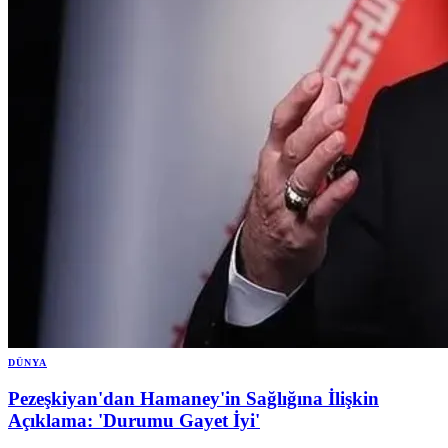
DÜNYA
Pezeşkiyan'dan Hamaney'in Sağlığına İlişkin
Açıklama: 'Durumu Gayet İyi'