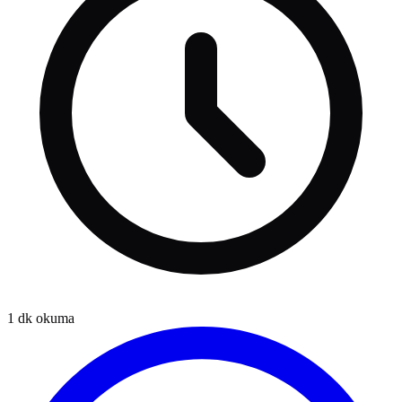
1
dk okuma