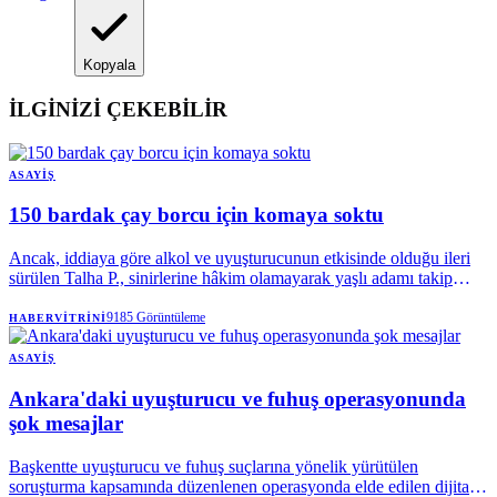
Kopyala
İLGİNİZİ ÇEKEBİLİR
ASAYIŞ
150 bardak çay borcu için komaya soktu
Ancak, iddiaya göre alkol ve uyuşturucunun etkisinde olduğu ileri
sürülen Talha P., sinirlerine hâkim olamayarak yaşlı adamı takip
etmeye başladı.
9185
Görüntüleme
HABERVITRINI
ASAYIŞ
Ankara'daki uyuşturucu ve fuhuş operasyonunda
şok mesajlar
Başkentte uyuşturucu ve fuhuş suçlarına yönelik yürütülen
soruşturma kapsamında düzenlenen operasyonda elde edilen dijital