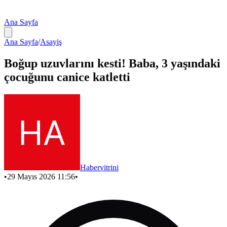
Ana Sayfa
Ana Sayfa
/
Asayiş
Boğup uzuvlarını kesti! Baba, 3 yaşındaki
çocuğunu canice katletti
Habervitrini
•
29 Mayıs 2026 11:56
•