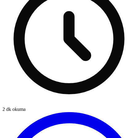
2
dk okuma