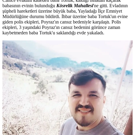
Canice evladını katleden baba Tortuk, kaldığı binadan kaçarak
babasının evinin bulunduğu
Kösrelik Mahallesi
'ne gitti. Evladının
şüpheli hareketleri üzerine büyük baba, Yayladağı İlçe Emniyet
Müdürlüğüne durumu bildirdi. İhbar üzerine baba Tortuk'un evine
giden polis ekipleri, Poyraz'ın cansız bedeniyle karşılaştı. Polis
ekipleri, 3 yaşındaki Poyraz'ın cansız bedenini görünce zaman
kaybetmeden baba Tortuk'u saklandığı evde yakaladı.