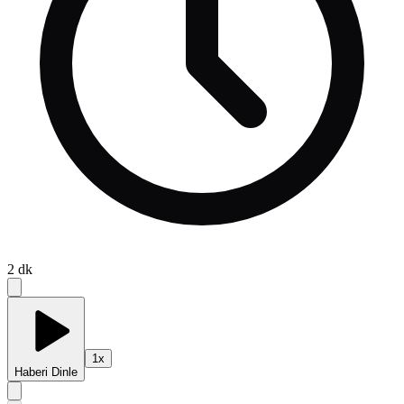
2
dk
1
x
Haberi Dinle