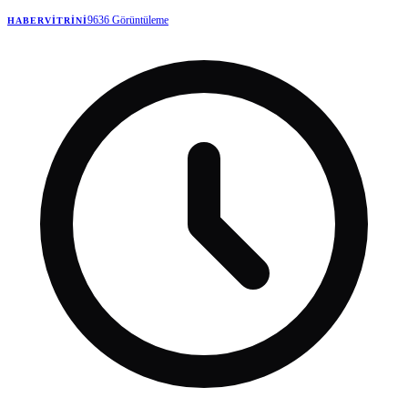
döverek öldürdü.
9636
Görüntüleme
HABERVITRINI