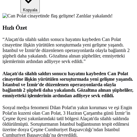
Kopyala
Hızlı Özet
“
Alaçatı'da silahlı saldırı sonucu hayatını kaybeden Can Polat
cinayetine ilişkin yürütülen soruşturmada yeni gelişme yaşandı.
İstanbul ve İzmir'de düzenlenen operasyonlarda olayla bağlantılı 2
şüpheli daha yakalandı. Gözaltına alınan şüpheliler, emniyetteki
işlemlerinin ardından adliyeye sevk edildi.
”
Alaçatı'da silahlı saldırı sonucu hayatını kaybeden Can Polat
cinayetine ilişkin yürütülen soruşturmada yeni gelişme yaşandı.
İstanbul ve İzmir'de düzenlenen operasyonlarda olayla
bağlantılı 2 şüpheli daha yakalandı. Gözaltına alınan şüpheliler,
emniyetteki işlemlerinin ardından adliyeye sevk edildi.
Sosyal medya fenomeni Dilan Polat'ın yakın koruması ve eşi Engin
Polat'ın kuzeni olan Can Polat, 3 Haziran Çarşamba günü İzmir’in
Çeşme ilçesi yakınlarındaki tatil bölgesi Alaçatı'da silahlı saldırıda
öldürülmüştü. Soruşturmanın İstanbul bağlantısının tespit edilmesi
üzerine dosya Çeşme Cumhuriyet Başsavcılığı’ndan İstanbul
Cumhuriyet Başsavcılığı’na devredildi.