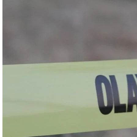
Esenyurt'ta 800 kilo uyuşturucu madde ele geçirildiğini bildirdi.