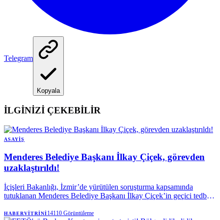
Telegram
Kopyala
İLGİNİZİ ÇEKEBİLİR
ASAYIŞ
Menderes Belediye Başkanı İlkay Çiçek, görevden
uzaklaştırıldı!
İçişleri Bakanlığı, İzmir’de yürütülen soruşturma kapsamında
tutuklanan Menderes Belediye Başkanı İlkay Çiçek’in geçici tedbir
olarak görevden uzaklaştırıldığını açıkladı.
14110
Görüntüleme
HABERVITRINI