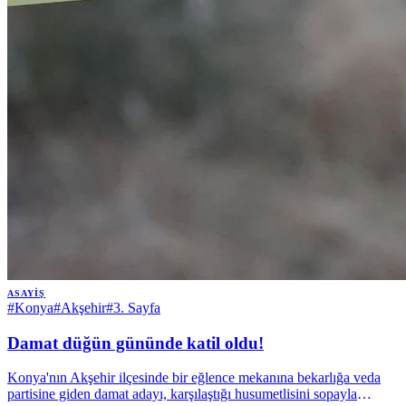
ASAYIŞ
#
Konya
#
Akşehir
#
3. Sayfa
Damat düğün gününde katil oldu!
Konya'nın Akşehir ilçesinde bir eğlence mekanına bekarlığa veda
partisine giden damat adayı, karşılaştığı husumetlisini sopayla