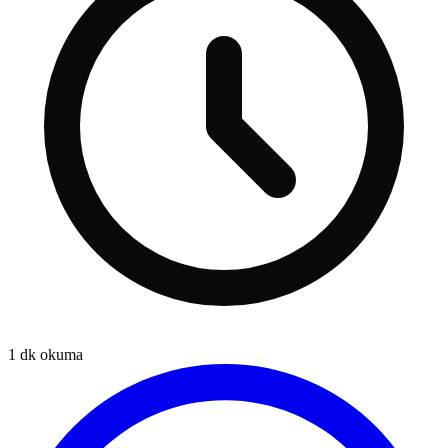
1
dk okuma