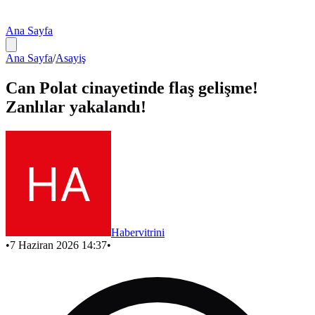
Ana Sayfa
Ana Sayfa
/
Asayiş
Can Polat cinayetinde flaş gelişme!
Zanlılar yakalandı!
Habervitrini
•
7 Haziran 2026 14:37
•