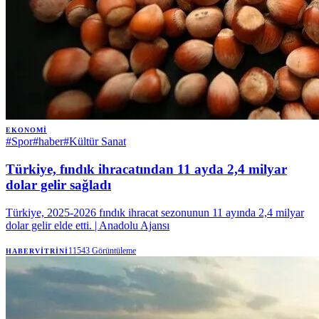
EKONOMI
#
Spor
#
haber
#
Kültür Sanat
Türkiye, fındık ihracatından 11 ayda 2,4 milyar
dolar gelir sağladı
Türkiye, 2025-2026 fındık ihracat sezonunun 11 ayında 2,4 milyar
dolar gelir elde etti. | Anadolu Ajansı
11543
Görüntüleme
HABERVITRINI