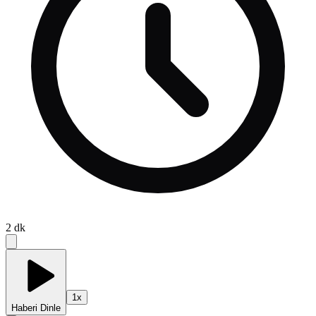
2
dk
1
x
Haberi Dinle