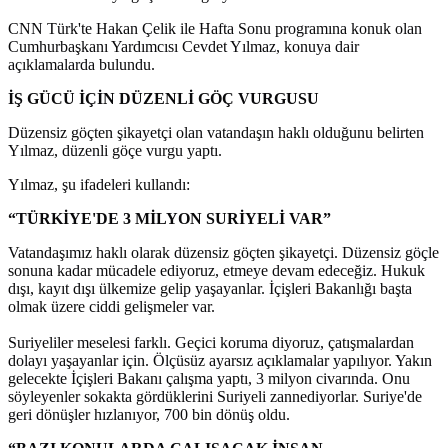
CNN Türk'te Hakan Çelik ile Hafta Sonu programına konuk olan
Cumhurbaşkanı Yardımcısı Cevdet Yılmaz, konuya dair
açıklamalarda bulundu.
İŞ GÜCÜ İÇİN DÜZENLİ GÖÇ VURGUSU
Düzensiz göçten şikayetçi olan vatandaşın haklı olduğunu belirten
Yılmaz, düzenli göçe vurgu yaptı.
Yılmaz, şu ifadeleri kullandı:
“TÜRKİYE'DE 3 MİLYON SURİYELİ VAR”
Vatandaşımız haklı olarak düzensiz göçten şikayetçi. Düzensiz göçle
sonuna kadar mücadele ediyoruz, etmeye devam edeceğiz. Hukuk
dışı, kayıt dışı ülkemize gelip yaşayanlar. İçişleri Bakanlığı başta
olmak üzere ciddi gelişmeler var.
Suriyeliler meselesi farklı. Geçici koruma diyoruz, çatışmalardan
dolayı yaşayanlar için. Ölçüsüz ayarsız açıklamalar yapılıyor. Yakın
gelecekte İçişleri Bakanı çalışma yaptı, 3 milyon civarında. Onu
söyleyenler sokakta gördüklerini Suriyeli zannediyorlar. Suriye'de
geri dönüşler hızlanıyor, 700 bin dönüş oldu.