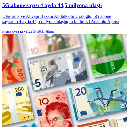
5G abone sayısı 4 ayda 44,5 milyona ulaştı
Ulaştırma ve Altyapı Bakanı Abdulkadir Uraloğlu, 5G abone
sayısının 4 ayda 44,5 milyona ulaştığını bildirdi. | Anadolu Ajansı
12215
Görüntüleme
HABERVITRINI