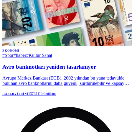
EKONOMI
#
Spor
#
haber
#
Kültür Sanat
Avro banknotları yeniden tasarlanıyor
Avrupa Merkez Bankası (ECB), 2002 yılından bu yana tedavülde
bulunan avro banknotlarını daha güvenli, sürdürülebilir ve kapsayıcı
hale getirmek amacıyla yeniden tasarım süreci başlattı. | Anadolu
Ajansı
13745
Görüntüleme
HABERVITRINI