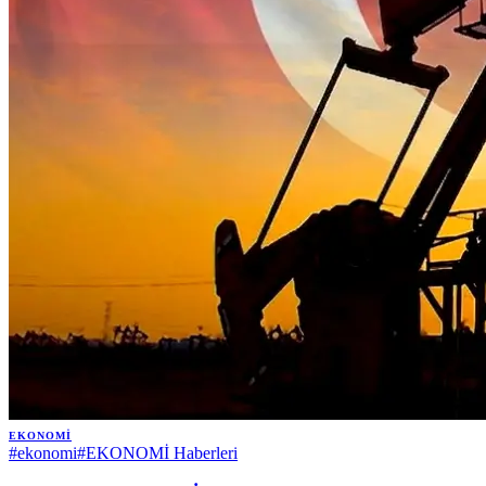
EKONOMI
#
ekonomi
#
EKONOMİ Haberleri