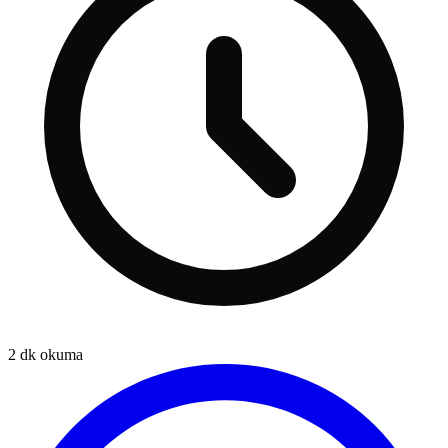
2
dk okuma