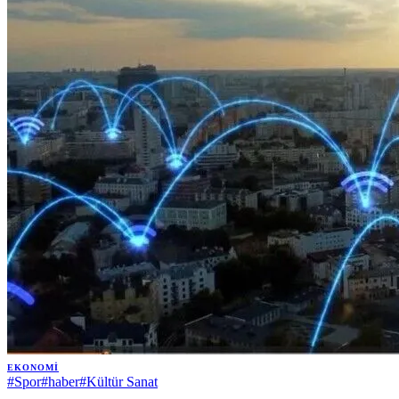
EKONOMI
#
Spor
#
haber
#
Kültür Sanat