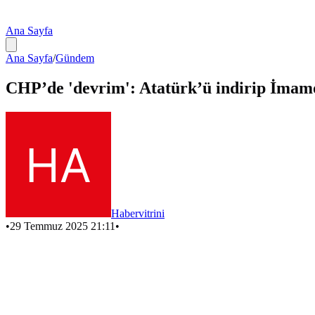
Ana Sayfa
Ana Sayfa
/
Gündem
CHP’de 'devrim': Atatürk’ü indirip İmamo
Habervitrini
•
29 Temmuz 2025 21:11
•