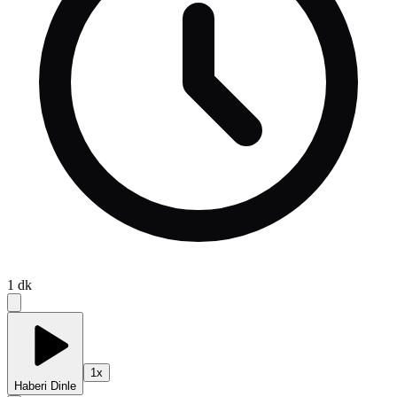
1
dk
1
x
Haberi Dinle