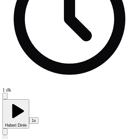
1
dk
1
x
Haberi Dinle