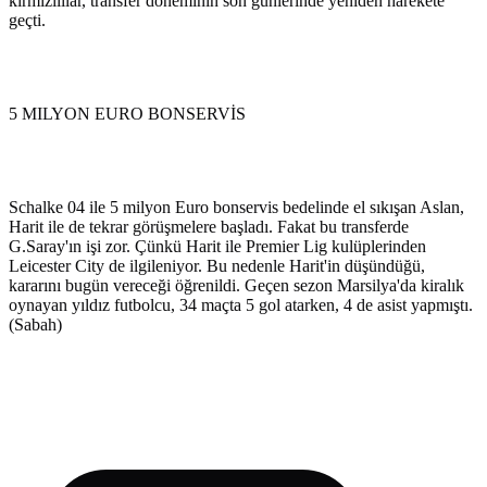
kırmızılılar, transfer döneminin son günlerinde yeniden harekete
geçti.
5 MILYON EURO BONSERVİS
Schalke 04 ile 5 milyon Euro bonservis bedelinde el sıkışan Aslan,
Harit ile de tekrar görüşmelere başladı. Fakat bu transferde
G.Saray'ın işi zor. Çünkü Harit ile Premier Lig kulüplerinden
Leicester City de ilgileniyor. Bu nedenle Harit'in düşündüğü,
kararını bugün vereceği öğrenildi. Geçen sezon Marsilya'da kiralık
oynayan yıldız futbolcu, 34 maçta 5 gol atarken, 4 de asist yapmıştı.
(Sabah)