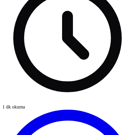
1
dk okuma