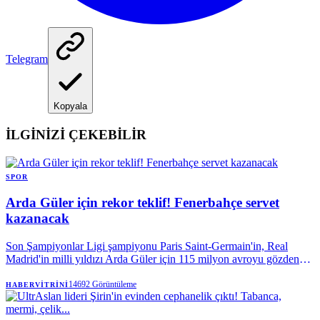
Telegram
Kopyala
İLGİNİZİ ÇEKEBİLİR
SPOR
Arda Güler için rekor teklif! Fenerbahçe servet
kazanacak
Son Şampiyonlar Ligi şampiyonu Paris Saint-Germain'in, Real
Madrid'in milli yıldızı Arda Güler için 115 milyon avroyu gözden
çıkardığı ve gelecek cevaba göre rakamı yükseltebileceği öne
sürüldü. Haberde, transferin gerçekleşmesi halinde sarı lacivertlilerin
14692
Görüntüleme
HABERVITRINI
yüzde 20'lik pay sebebiyle satıştan 23 milyon avroyu kasasına
koyacağı belirtildi.