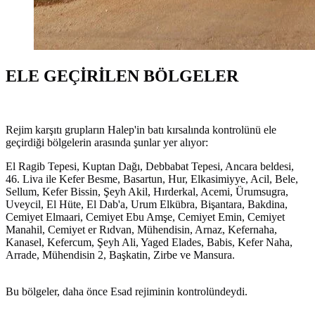
ELE GEÇİRİLEN BÖLGELER
Rejim karşıtı grupların Halep'in batı kırsalında kontrolünü ele
geçirdiği bölgelerin arasında şunlar yer alıyor:
El Ragib Tepesi, Kuptan Dağı, Debbabat Tepesi, Ancara beldesi,
46. Liva ile ⁠Kefer Besme, Basartun, Hur, ⁠Elkasimiyye, Acil, Bele,
Sellum, Kefer Bissin, Şeyh Akil, Hırderkal, Acemi, Ürumsugra,
Uveycil, El Hüte, ⁠El Dab'a, ⁠Urum Elkübra, Bişantara, Bakdina,
Cemiyet Elmaari, Cemiyet Ebu Amşe, ⁠Cemiyet Emin, Cemiyet
Manahil, Cemiyet er Rıdvan, ⁠Mühendisin, Arnaz, Kefernaha,
Kanasel, Kefercum, Şeyh Ali, Yaged Elades, Babis, Kefer Naha,
Arrade, Mühendisin 2, Başkatin, Zirbe ve Mansura.
Bu bölgeler, daha önce Esad rejiminin kontrolündeydi.