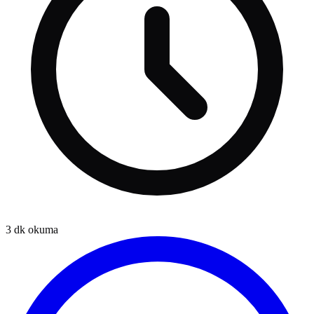
3
dk okuma