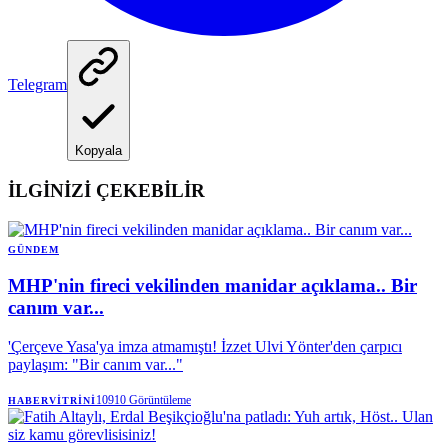
Telegram
Kopyala
İLGİNİZİ ÇEKEBİLİR
GÜNDEM
MHP'nin fireci vekilinden manidar açıklama.. Bir
canım var...
'Çerçeve Yasa'ya imza atmamıştı! İzzet Ulvi Yönter'den çarpıcı
paylaşım: "Bir canım var..."
10910
Görüntüleme
HABERVITRINI