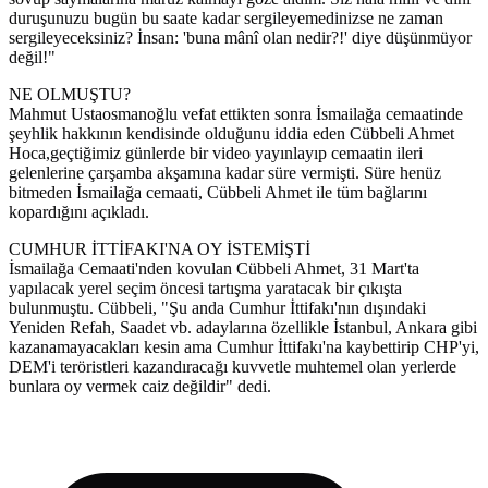
duruşunuzu bugün bu saate kadar sergileyemedinizse ne zaman
sergileyeceksiniz? İnsan: 'buna mânî olan nedir?!' diye düşünmüyor
değil!"
NE OLMUŞTU?
Mahmut Ustaosmanoğlu vefat ettikten sonra İsmailağa cemaatinde
şeyhlik hakkının kendisinde olduğunu iddia eden Cübbeli Ahmet
Hoca,geçtiğimiz günlerde bir video yayınlayıp cemaatin ileri
gelenlerine çarşamba akşamına kadar süre vermişti. Süre henüz
bitmeden İsmailağa cemaati, Cübbeli Ahmet ile tüm bağlarını
kopardığını açıkladı.
CUMHUR İTTİFAKI'NA OY İSTEMİŞTİ
İsmailağa Cemaati'nden kovulan Cübbeli Ahmet, 31 Mart'ta
yapılacak yerel seçim öncesi tartışma yaratacak bir çıkışta
bulunmuştu. Cübbeli, "Şu anda Cumhur İttifakı'nın dışındaki
Yeniden Refah, Saadet vb. adaylarına özellikle İstanbul, Ankara gibi
kazanamayacakları kesin ama Cumhur İttifakı'na kaybettirip CHP'yi,
DEM'i teröristleri kazandıracağı kuvvetle muhtemel olan yerlerde
bunlara oy vermek caiz değildir" dedi.