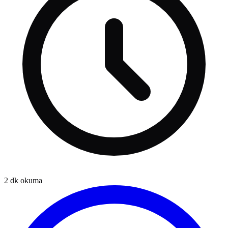
2
dk okuma