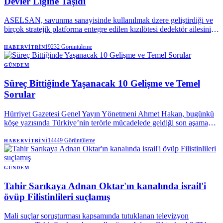
Devler Ligine Taşıdı
ASELSAN, savunma sanayisinde kullanılmak üzere geliştirdiği ve
birçok stratejik platforma entegre edilen kızılötesi dedektör ailesini
tanıttı.
9232
Görüntüleme
HABERVITRINI
GÜNDEM
Süreç Bittiğinde Yaşanacak 10 Gelişme ve Temel
Sorular
Hürriyet Gazetesi Genel Yayın Yönetmeni Ahmet Hakan, bugünkü
köşe yazısında Türkiye’nin terörle mücadelede geldiği son aşamayı,
yürütülen yeni devlet politikasını ve sürecin olası sonuçlarını kaleme
aldı. Hakan; sürecin hedeflerinden af iddialarına, yasal çerçevenin
14449
Görüntüleme
HABERVITRINI
detaylarından sürecin önde gelen isimlerine kadar kamuoyunun
merak ettiği sorulara yanıt verdi.
GÜNDEM
Tahir Sarıkaya Adnan Oktar'ın kanalında israil'i
övüp Filistinlileri suçlamış
Mali suçlar soruşturması kapsamında tutuklanan televizyon