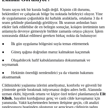
Seans sayısı tek bir kurala bağlı değil. Kişinin cilt durumu,
beklentileri ve çalışılacak bölge bu noktada belirleyici oluyor. Yine
de uygulamanın çoğunlukla iki haftalık aralıklarla, ortalama 3 ila 4
seans şeklinde planlandığı görülüyor. İlk seansın ardından bazı
etkiler fark edilebilse de en belirgin sonuçlar, kolajen üretiminin tam
anlamıyla devreye girmesiyle birlikte zamanla ortaya çıkıyor. İşlem
sonrasında dikkat edilmesi gereken birkaç nokta da bulunuyor:
●
İlk gün uygulama bölgesini suyla temas ettirmemek
●
Güneş ışığına doğrudan maruz kalmaktan kaçınmak
●
Oluşabilecek hafif kabuklanmalara dokunmamak ve
soymamak
●
Hekimin önerdiği nemlendirici ya da vitamin bakımını
aksatmamak
Cildinizdeki yaşlanma izlerini ameliyatsız, konforlu ve güvenli bir
yöntemle geride bırakmak istiyorsanız doğru adres belli. Alanında
uzman ekibi, hijyenik ortamı ve kişiye özel tedavi planlamasıyla
Elit
Klinik
, hayalini kurduğunuz genç ve canlı cilde kavuşmanız için
yanınızda. Vakit kaybetmeden hemen iletişime geçin, cilt analizi
randevunuzu bugünden oluşturun ve gençleşen cildinizin tadını