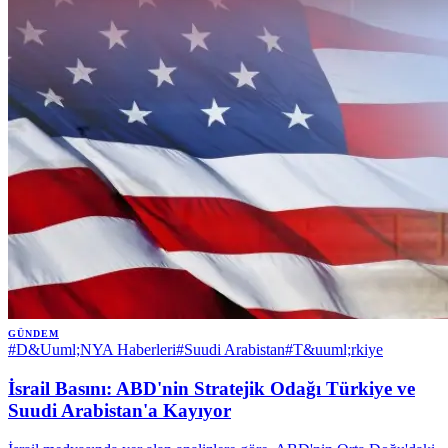
GÜNDEM
#
D&Uuml;NYA Haberleri
#
Suudi Arabistan
#
T&uuml;rkiye
İsrail Basını: ABD'nin Stratejik Odağı Türkiye ve
Suudi Arabistan'a Kayıyor