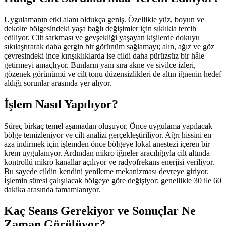
Uygulamanın etki alanı oldukça geniş. Özellikle yüz, boyun ve
dekolte bölgesindeki yaşa bağlı değişimler için sıklıkla tercih
ediliyor. Cilt sarkması ve gevşekliği yaşayan kişilerde dokuyu
sıkılaştırarak daha gergin bir görünüm sağlamayı; alın, ağız ve göz
çevresindeki ince kırışıklıklarda ise cildi daha pürüzsüz bir hâle
getirmeyi amaçlıyor. Bunların yanı sıra akne ve sivilce izleri,
gözenek görünümü ve cilt tonu düzensizlikleri de altın iğnenin hedef
aldığı sorunlar arasında yer alıyor.
İşlem Nasıl Yapılıyor?
Süreç birkaç temel aşamadan oluşuyor. Önce uygulama yapılacak
bölge temizleniyor ve cilt analizi gerçekleştiriliyor. Ağrı hissini en
aza indirmek için işlemden önce bölgeye lokal anestezi içeren bir
krem uygulanıyor. Ardından mikro iğneler aracılığıyla cilt altında
kontrollü mikro kanallar açılıyor ve radyofrekans enerjisi veriliyor.
Bu sayede cildin kendini yenileme mekanizması devreye giriyor.
İşlemin süresi çalışılacak bölgeye göre değişiyor; genellikle 30 ile 60
dakika arasında tamamlanıyor.
Kaç Seans Gerekiyor ve Sonuçlar Ne
Zaman Görülüyor?