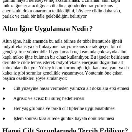
günlük hayatı neredeyse hiç aksatmaması. Uzmanlar, altın kaplı
mikro iğneler aracılığıyla cilt altına gönderilen radyofrekans
enerjisinin doku onarımını tetiklediğini, böylece cildin daha sıkı,
parlak ve canlı bir hâle gelebildiğini belirtiyor.
Altın İğne Uygulaması Nedir?
Altın iğne, halk arasında bu adla bilinse de tıbbi literatürde iğneli
radyofrekans ya da fraksiyonel radyofrekans olarak geçen bir cilt
gençleştirme yöntemidir. Uygulamada uç kısmında çok sayıda altın
kaplı mikro iğne bulunan bir cihaz kullanılıyor. Bu iğneler belirlenen
derinlikte cilde temas ederek radyofrekans enerjisini doğrudan alt
katmanlara iletiyor. Yüzey kısmı korunduğu için kanama, yara ya da
kalıcı iz gibi sorunlar genellikle yaşanmıyor. Yöntemin öne çıkan
başlıca özellikleri şöyle sıralanıyor:
●
Cilt yüzeyine hasar vermeden yalnızca alt dokulara etki etmesi
●
Ağrısız ve acısız bir süreç hedeflemesi
●
Her yaş grubuna ve farklı cilt tiplerine uygulanabilmesi
●
İşlem sonrası kısa sürede günlük hayata dönülebilmesi
Hangi Cilt Sorunlarında Tercih Ediliyor?