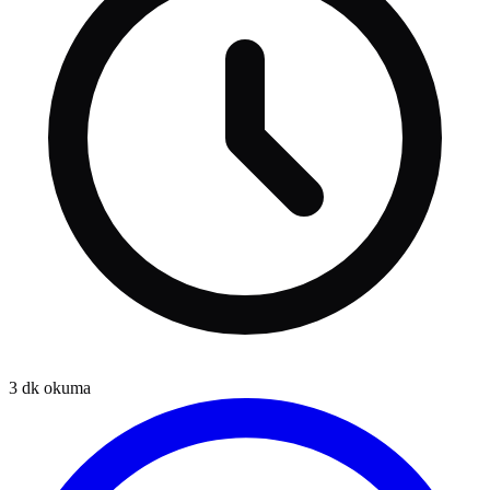
3
dk okuma