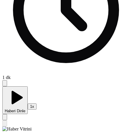
1
dk
1
x
Haberi Dinle