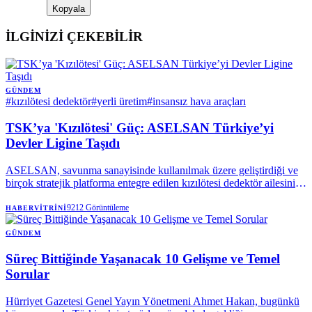
Kopyala
İLGİNİZİ ÇEKEBİLİR
GÜNDEM
#
kızılötesi dedektör
#
yerli üretim
#
insansız hava araçları
TSK’ya 'Kızılötesi' Güç: ASELSAN Türkiye’yi
Devler Ligine Taşıdı
ASELSAN, savunma sanayisinde kullanılmak üzere geliştirdiği ve
birçok stratejik platforma entegre edilen kızılötesi dedektör ailesini
tanıttı.
9212
Görüntüleme
HABERVITRINI
GÜNDEM
Süreç Bittiğinde Yaşanacak 10 Gelişme ve Temel
Sorular
Hürriyet Gazetesi Genel Yayın Yönetmeni Ahmet Hakan, bugünkü