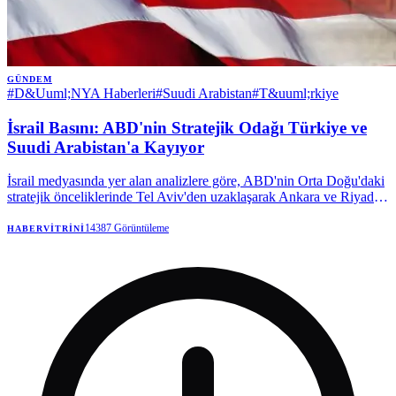
GÜNDEM
#
D&Uuml;NYA Haberleri
#
Suudi Arabistan
#
T&uuml;rkiye
İsrail Basını: ABD'nin Stratejik Odağı Türkiye ve
Suudi Arabistan'a Kayıyor
İsrail medyasında yer alan analizlere göre, ABD'nin Orta Doğu'daki
stratejik önceliklerinde Tel Aviv'den uzaklaşarak Ankara ve Riyad'a
yöneldiği iddia ediliyor. Türkiye'ye olası F-35 satışının bu politika
değişikliğinin en somut delili olduğu vurgulanıyor.
14387
Görüntüleme
HABERVITRINI