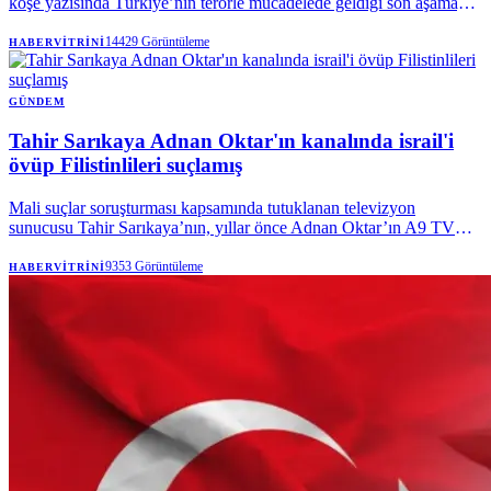
köşe yazısında Türkiye’nin terörle mücadelede geldiği son aşamayı,
yürütülen yeni devlet politikasını ve sürecin olası sonuçlarını kaleme
aldı. Hakan; sürecin hedeflerinden af iddialarına, yasal çerçevenin
14429
Görüntüleme
HABERVITRINI
detaylarından sürecin önde gelen isimlerine kadar kamuoyunun
merak ettiği sorulara yanıt verdi.
GÜNDEM
Tahir Sarıkaya Adnan Oktar'ın kanalında israil'i
övüp Filistinlileri suçlamış
Mali suçlar soruşturması kapsamında tutuklanan televizyon
sunucusu Tahir Sarıkaya’nın, yıllar önce Adnan Oktar’ın A9 TV
kanalında yaptığı programdaki İsrail ve Filistin’e ilişkin açıklamaları
yeniden gündeme geldi.
9353
Görüntüleme
HABERVITRINI