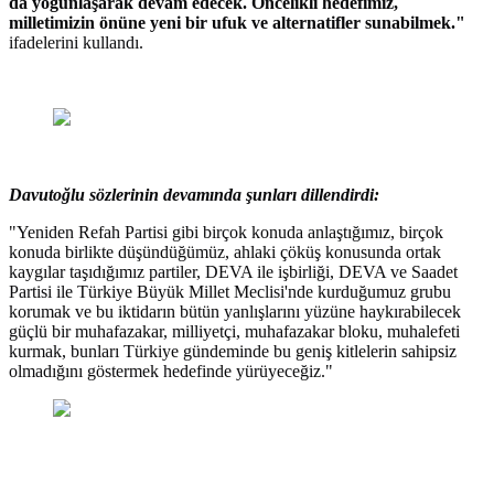
da yoğunlaşarak devam edecek. Öncelikli hedefimiz,
milletimizin önüne yeni bir ufuk ve alternatifler sunabilmek."
ifadelerini kullandı.
Davutoğlu sözlerinin devamında şunları dillendirdi:
"Yeniden Refah Partisi gibi birçok konuda anlaştığımız, birçok
konuda birlikte düşündüğümüz, ahlaki çöküş konusunda ortak
kaygılar taşıdığımız partiler, DEVA ile işbirliği, DEVA ve Saadet
Partisi ile Türkiye Büyük Millet Meclisi'nde kurduğumuz grubu
korumak ve bu iktidarın bütün yanlışlarını yüzüne haykırabilecek
güçlü bir muhafazakar, milliyetçi, muhafazakar bloku, muhalefeti
kurmak, bunları Türkiye gündeminde bu geniş kitlelerin sahipsiz
olmadığını göstermek hedefinde yürüyeceğiz."