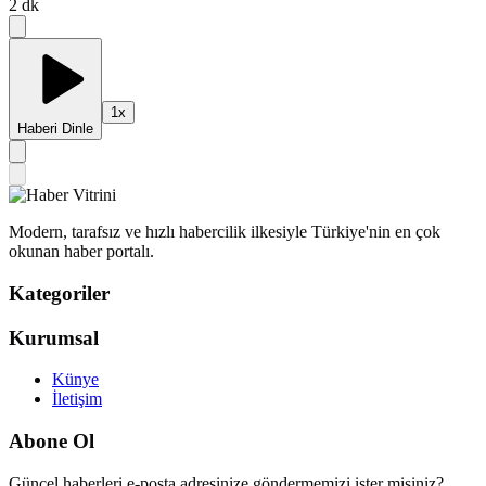
2
dk
1
x
Haberi Dinle
Modern, tarafsız ve hızlı habercilik ilkesiyle Türkiye'nin en çok
okunan haber portalı.
Kategoriler
Kurumsal
Künye
İletişim
Abone Ol
Güncel haberleri e-posta adresinize göndermemizi ister misiniz?