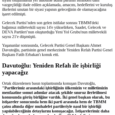
siyasi oluşumlarda yer alabilme adına partinin isminden dahi
vazgeçildiği ifade edilen açıklamada, amacını, hedeflerini ve kuruluş
ilkelerini unutan bir siyasi yapının geleceğinin de olamayacağına
işaret edilmişti.
Gelecek Partisi’nden son gelen istifalar sonrası TBMM'deki
bağımsız milletvekili sayısı 14'e yükselirken, Saadet, Gelecek ve
DEVA Partileri’nun oluşturduğu Yeni Yol Grubu'nun milletvekili
sayısı 21'e düşmüştü.
Yaşananlar sonrasında, Gelecek Partisi Genel Başkanı Ahmet
Davutoğlu, partisinin genel merkezinde Yeniden Refah Partisi Genel
Başkanı Fatih Erbakan'ı konuk etti.
Davutoğlu: Yeniden Refah ile işbirliği
yapacağız
Ortak düzenlenen basın toplantısında konuşan Davutoğlu,
"Partilerimiz arasındaki işbirliğinin ülkemizin ve milletimizin
menfaatine somut adımlar atacak şekilde sınırsız ilerletilmesi
konusunda görüş birliğine vardık. İki genel başkan olarak, bu
istişareler sonucunda hem iki parti arasında hem de TBMM
çatısı altında diğer muhalefet partileriyle nasıl bir işbirliği
yapılabileceğinin detaylarını konuşacağız. İstişarelerimiz daha