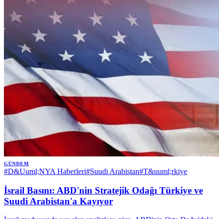
GÜNDEM
#
D&Uuml;NYA Haberleri
#
Suudi Arabistan
#
T&uuml;rkiye
İsrail Basını: ABD'nin Stratejik Odağı Türkiye ve
Suudi Arabistan'a Kayıyor