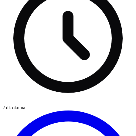
2
dk okuma