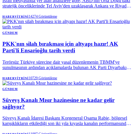
İsrail medyasında yer alan analizlere göre, ABD'nin Orta Doğu'daki
stratejik önceliklerinde Tel Aviv'den uzaklaşarak Ankara ve Riyad'a
yöneldiği iddia ediliyor. Türkiye'ye olası F-35 satışının bu politika
değişikliğinin en somut delili olduğu vurgulanıyor.
14274
Görüntüleme
HABERVITRINI
GÜNDEM
PKK'nın silah bırakması için altyapı hazır! AK
Parti'li Ensarioğlu tarih verdi
Terörsüz Türkiye sürecine dair yasal düzenlemenin TBMM'ye
sunulmasının ardından açıklamalarda bulunan AK Parti Diyarbakır
Milletvekili Galip Ensarioğlu, terör örgütü PKK'nın silah bırakması
için tüm teknik altyapının hazır olduğunu ifade etti. Ensarioğlu,
10729
Görüntüleme
HABERVITRINI
tamamen silah bırakılmasına ilişkin öngörülen tarihi açıkladı.
GÜNDEM
Süveyş Kanalı Mısır hazinesine ne kadar gelir
sağlıyor?
Süveyş Kanalı İdaresi Başkanı Korgeneral Osama Rabie, bölgesel
karışıklıkların etkilediği son iki yıla kıyasla kanalın performansında
kayda değer bir iyileşme görüldüğünü söyledi.