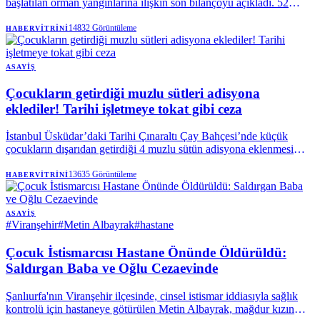
başlatılan orman yangınlarına ilişkin son bilançoyu açıkladı. 52
yangınla ilgili yürütülen soruşturmalarda 34 şüpheli tespit edilirken,
9 şüpheli tutuklandı, 14 kişi hakkında ise adli kontrol kararı verildi.
14832
Görüntüleme
HABERVITRINI
Gürlek, suç şüphesi bulunan hiçbir yangının faili meçhul kalmasına
izin verilmeyeceğini belirtti.
ASAYIŞ
Çocukların getirdiği muzlu sütleri adisyona
eklediler! Tarihi işletmeye tokat gibi ceza
İstanbul Üsküdar’daki Tarihi Çınaraltı Çay Bahçesi’nde küçük
çocukların dışarıdan getirdiği 4 muzlu sütün adisyona eklenmesi
sosyal medyada tepki çekti. Şikâyetin ardından harekete geçen
Ticaret Bakanlığı ekipleri, sipariş edilmeyen ve servis yapılmayan
13635
Görüntüleme
HABERVITRINI
ürünlerin ücretlendirildiğini tespit etti. İşletmeye bu uygulama ve
fiyat listelerindeki uyumsuzluklar nedeniyle toplam 51 bin 649 TL
idari para cezası kesildi.
ASAYIŞ
#
Viranşehir
#
Metin Albayrak
#
hastane
Çocuk İstismarcısı Hastane Önünde Öldürüldü:
Saldırgan Baba ve Oğlu Cezaevinde
Şanlıurfa'nın Viranşehir ilçesinde, cinsel istismar iddiasıyla sağlık
kontrolü için hastaneye götürülen Metin Albayrak, mağdur kızın