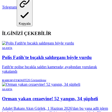
Telegram
Kopyala
İLGİNİZİ ÇEKEBİLİR
ASAYIŞ
Polis Fatih'te bıçaklı saldırganı böyle vurdu
Fatih'te polise bıçakla saldırı kamerada; ayağından vurularak
yakalandı
9526
Görüntüleme
HABERVITRINI
ASAYIŞ
Orman yakan cezaevine! 52 yangın, 34 şüpheli
Adalet Bakanı Akın Gürlek, 1 Haziran 2026'dan bu yana adli işlem