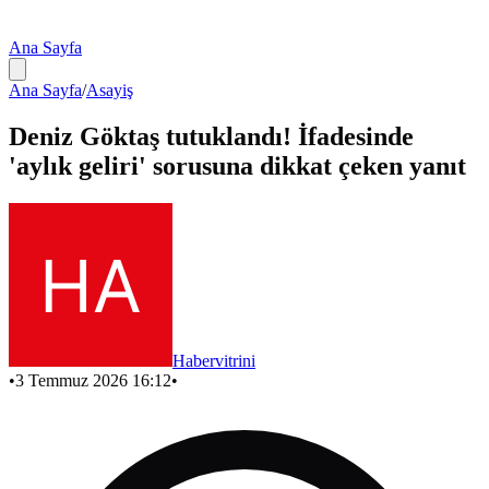
Ana Sayfa
Ana Sayfa
/
Asayiş
Deniz Göktaş tutuklandı! İfadesinde
'aylık geliri' sorusuna dikkat çeken yanıt
Habervitrini
•
3 Temmuz 2026 16:12
•