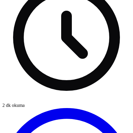
2
dk okuma