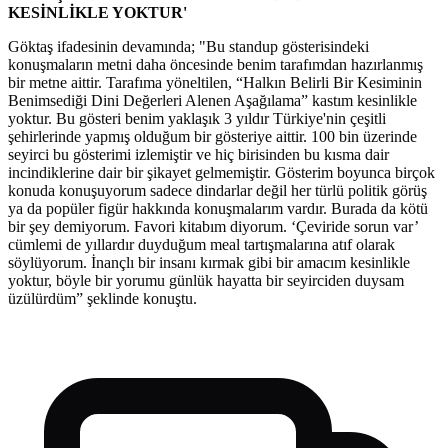
KESİNLİKLE YOKTUR'
Göktaş ifadesinin devamında; "Bu standup gösterisindeki
konuşmaların metni daha öncesinde benim tarafımdan hazırlanmış
bir metne aittir. Tarafıma yöneltilen, “Halkın Belirli Bir Kesiminin
Benimsediği Dini Değerleri Alenen Aşağılama” kastım kesinlikle
yoktur. Bu gösteri benim yaklaşık 3 yıldır Türkiye'nin çeşitli
şehirlerinde yapmış olduğum bir gösteriye aittir. 100 bin üzerinde
seyirci bu gösterimi izlemiştir ve hiç birisinden bu kısma dair
incindiklerine dair bir şikayet gelmemiştir. Gösterim boyunca birçok
konuda konuşuyorum sadece dindarlar değil her türlü politik görüş
ya da popüler figür hakkında konuşmalarım vardır. Burada da kötü
bir şey demiyorum. Favori kitabım diyorum. ‘Çeviride sorun var’
cümlemi de yıllardır duyduğum meal tartışmalarına atıf olarak
söylüyorum. İnançlı bir insanı kırmak gibi bir amacım kesinlikle
yoktur, böyle bir yorumu günlük hayatta bir seyirciden duysam
üzülürdüm” şeklinde konuştu.