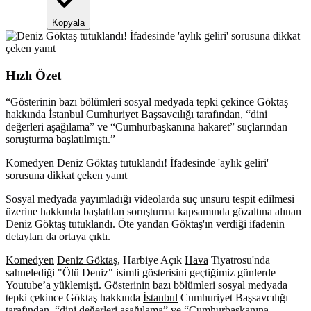
Kopyala
Hızlı Özet
“
Gösterinin bazı bölümleri sosyal medyada tepki çekince Göktaş
hakkında İstanbul Cumhuriyet Başsavcılığı tarafından, “dini
değerleri aşağılama” ve “Cumhurbaşkanına hakaret” suçlarından
soruşturma başlatılmıştı.
”
Komedyen Deniz Göktaş tutuklandı! İfadesinde 'aylık geliri'
sorusuna dikkat çeken yanıt
Sosyal medyada yayımladığı videolarda suç unsuru tespit edilmesi
üzerine hakkında başlatılan soruşturma kapsamında gözaltına alınan
Deniz Göktaş tutuklandı. Öte yandan Göktaş'ın verdiği ifadenin
detayları da ortaya çıktı.
Komedyen
Deniz Göktaş
, Harbiye Açık
Hava
Tiyatrosu'nda
sahnelediği "Ölü Deniz" isimli gösterisini geçtiğimiz günlerde
Youtube’a yüklemişti. Gösterinin bazı bölümleri sosyal medyada
tepki çekince Göktaş hakkında
İstanbul
Cumhuriyet Başsavcılığı
tarafından, “dini değerleri aşağılama” ve “Cumhurbaşkanına