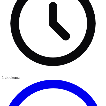
1
dk okuma