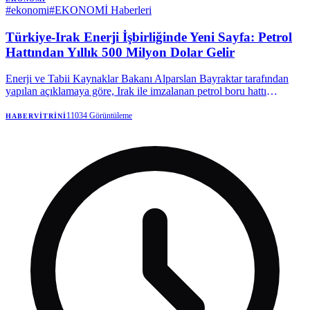
#
ekonomi
#
EKONOMİ Haberleri
Türkiye-Irak Enerji İşbirliğinde Yeni Sayfa: Petrol
Hattından Yıllık 500 Milyon Dolar Gelir
Enerji ve Tabii Kaynaklar Bakanı Alparslan Bayraktar tarafından
yapılan açıklamaya göre, Irak ile imzalanan petrol boru hattı
anlaşması, Türkiye'ye senelik yaklaşık 500 milyon dolarlık bir
nakliye kazancı sağlayacak. Hattın potansiyelinin ise 2,5 milyon
11034
Görüntüleme
HABERVITRINI
varile yükseltilmesi gündemde.