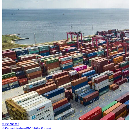
EKONOMI
#
Spor
#
haber
#
Kültür Sanat