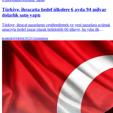
Türkiye, ihracatta hedef ülkelere 6 ayda 94 milyar
dolarlık satış yaptı
Türkiye, ihracat pazarlarını çeşitlendirmek ve yeni pazarlara açılmak
amacıyla hedef pazar olarak belirlediği 60 ülkeye, bu yılın ilk
yarısında 94 milyar dolarlık satış gerçekleştirirken, bu ülkelerle
233,3 milyar dolarlık ticaret hacmi elde etti. | Anadolu Ajansı
14133
Görüntüleme
HABERVITRINI