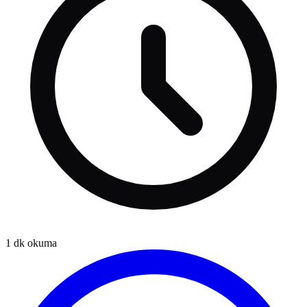
1
dk okuma