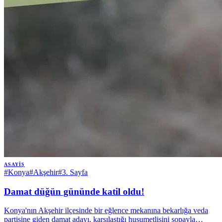
ASAYIŞ
#
Konya
#
Akşehir
#
3. Sayfa
Damat düğün gününde katil oldu!
Konya'nın Akşehir ilçesinde bir eğlence mekanına bekarlığa veda
partisine giden damat adayı, karşılaştığı husumetlisini sopayla