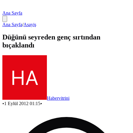
Ana Sayfa
Ana Sayfa
/
Asayiş
Düğünü seyreden genç sırtından
bıçaklandı
Habervitrini
•
1 Eylül 2012 01:15
•