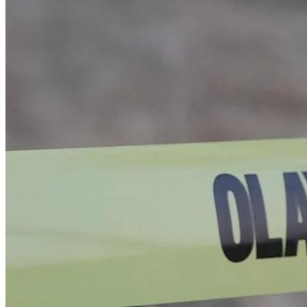
Esenyurt'ta 800 kilo uyuşturucu madde ele geçirildiğini bildirdi.