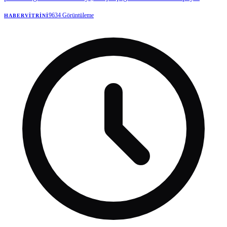
döverek öldürdü.
9634
Görüntüleme
HABERVITRINI