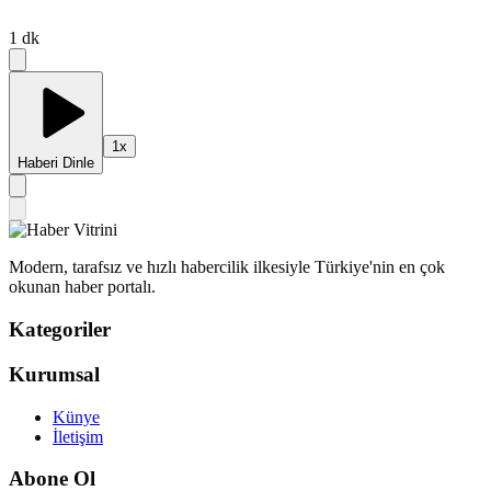
1
dk
1
x
Haberi Dinle
Modern, tarafsız ve hızlı habercilik ilkesiyle Türkiye'nin en çok
okunan haber portalı.
Kategoriler
Kurumsal
Künye
İletişim
Abone Ol