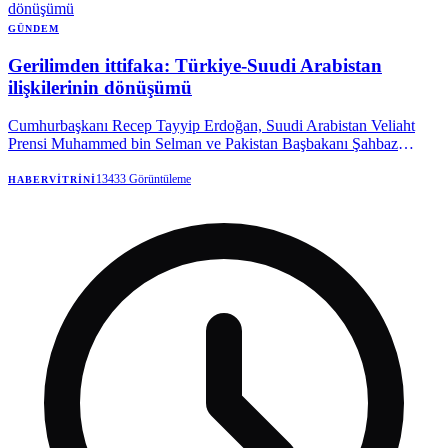
GÜNDEM
Gerilimden ittifaka: Türkiye-Suudi Arabistan
ilişkilerinin dönüşümü
Cumhurbaşkanı Recep Tayyip Erdoğan, Suudi Arabistan Veliaht
Prensi Muhammed bin Selman ve Pakistan Başbakanı Şahbaz
Şerif'in Mekke'de cuma namazını birlikte kılması, iki ülke arasındaki
son yıllardaki yakınlaşmanın en dikkat çekici sembollerinden biri
13433
Görüntüleme
HABERVITRINI
oldu.