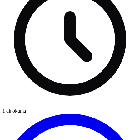
1
dk okuma