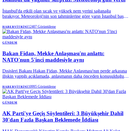
İstanbul'da etkili olan sıcak ve yüksek nem yerini sağanağa
bırakıyor. Meteoroloji'nin son tahminlerine göre yarın İstanbul başta
olmak üzere Marmara'nın doğusu ve Karadeniz'de gök gürültülü
sağanak bekleniyor.
12407
Görüntüleme
HABERVITRINI
GÜNDEM
Bakan Fidan, Mekke Anlaşması'nı anlattı:
NATO'nun 5'inci maddesiyle aynı
Dışişleri Bakanı Hakan Fidan, Mekke Anlaşması'nın perde arkasına
ilişkin yaptığı açıklamada, anlaşmanın daha önceden konuşulduğunu
vurguladı. Bakan Fidan, "Savunma anlaşmasına ihtiyaç vardı"
sözlerini kullanarak, Mekke Ortak Savunma Anlaşması'nın teknik
10995
Görüntüleme
HABERVITRINI
olarak, NATO Antlaşması'nın kolektif savunmaya ilişkin 5.
maddesiyle aynı olduğunu söyledi.
GÜNDEM
AK Parti'ye Geçiş Söylentileri: 3 Büyükşehir Dahil
30'dan Fazla Başkan Beklemede İddiası