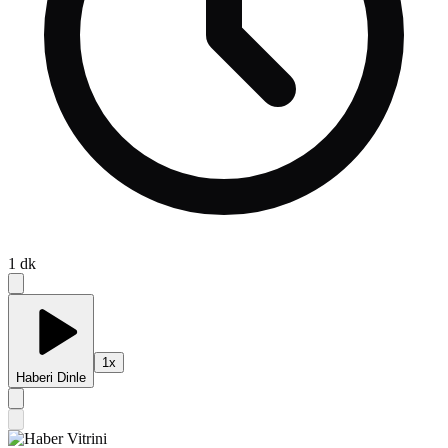
1
dk
1
x
Haberi Dinle