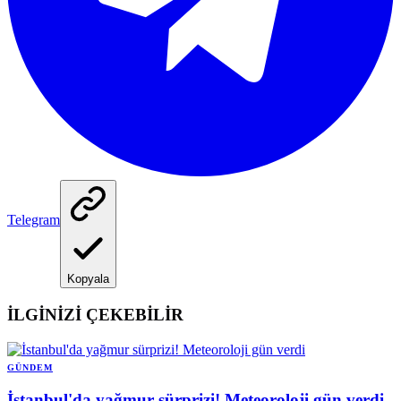
Telegram
Kopyala
İLGİNİZİ ÇEKEBİLİR
GÜNDEM
İstanbul'da yağmur sürprizi! Meteoroloji gün verdi