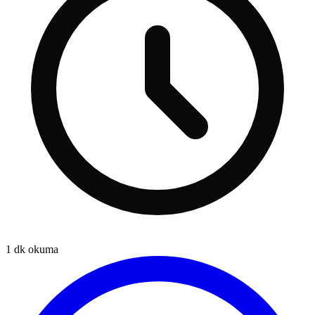
1
dk okuma