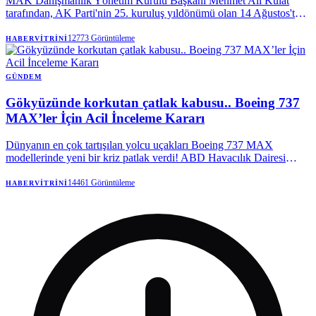
MAK Danışmanlık Yönetim Kurulu Başkanı Mehmet Ali Kulat
tarafından, AK Parti'nin 25. kuruluş yıldönümü olan 14 Ağustos'ta,
aralarında üç büyükşehir belediye başkanının da bulunduğu 30'dan
fazla yerel yöneticinin partiye katılmak üzere sırada olduğu öne
12773
Görüntüleme
HABERVITRINI
sürüldü. Kulat, bu geçişlerin henüz netlik kazanmadığını da belirtti.
GÜNDEM
Gökyüzünde korkutan çatlak kabusu.. Boeing 737
MAX’ler İçin Acil İnceleme Kararı
Dünyanın en çok tartışılan yolcu uçakları Boeing 737 MAX
modellerinde yeni bir kriz patlak verdi! ABD Havacılık Dairesi
(FAA), gövdede tespit edilen çatlaklar nedeniyle yüzlerce uçak için
alarm verdi.
14461
Görüntüleme
HABERVITRINI