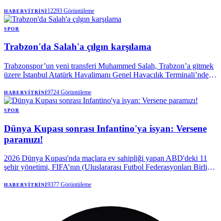
mutluluk yaşadığını söyledi.
12293
Görüntüleme
HABERVITRINI
SPOR
Trabzon'da Salah'a çılgın karşılama
Trabzonspor’un yeni transferi Muhammed Salah, Trabzon’a gitmek
üzere İstanbul Atatürk Havalimanı Genel Havacılık Terminali’nden
özel uçakla hareket etti.
9724
Görüntüleme
HABERVITRINI
SPOR
Dünya Kupası sonrası Infantino'ya isyan: Versene
paramızı!
2026 Dünya Kupası'nda maçlara ev sahipliği yapan ABD'deki 11
şehir yönetimi, FIFA’nın (Uluslararası Futbol Federasyonları Birliği)
turnuva öncesi söz verdiği paranın peşine düştü.
9377
Görüntüleme
HABERVITRINI