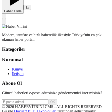
1
x
Haberi Dinle
Modern, tarafsız ve hızlı habercilik ilkesiyle Türkiye'nin en çok
okunan haber portalı.
Kategoriler
Kurumsal
Künye
İletişim
Abone Ol
Güncel haberleri e-posta adresinize göndermemizi ister misiniz?
OK
©
2026
HABERVİTRİNİ CMS - ALL RIGHTS RESERVED
Bu site
Docuart Bilgi Teknolojileri
tarafından geliştirilmiştir.