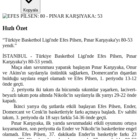
Kopyala
Hızlı Özet
“
Türkiye Basketbol Ligi'nde Efes Pilsen, Pınar Karşıyaka'yı 80-53
yendi.
”
İSTANBUL - Türkiye Basketbol Ligi'nde Efes Pilsen, Pınar
Karşıyaka'yı 80-53 yendi.
Maça alan savunması yaparak başlayan Pınar Karşıyaka, Onur
ve Akins'ın sayılarıyla üstünlük sağlarken, Domercant'ın dışardan
bulduğu sayılara engel olamadı ve Efes Pilsen, 1. periyodu 13-12
önde geçti.
2. periyotta iki takım da hücumda sıkıntılar yaşarken, lacivert-
beyazlı takım pota altında Nikolic'in sayılarıyla ilk yarıyı 29-22 önde
kapadı.
İkinci yarıya dış şutlarda etkili başlayan Efes Pilsen, Ender,
Domercant ve Cenk'in basketleriyle farkı açmaya başladı. Ev sahibi
takım, 3. periyodu da 18 sayı farkla 54-36 önde geçti.
Pınar Karşıyaka, ilk yarıda savunmadaki etkili oyununu ortaya
koyamazken, son periyotta da Ender ve Nikolic'in basketlerine engel
olamadı. Efes Pilsen, 37. dakikada Ender'in basketiyle farkı 23