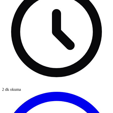
2
dk okuma