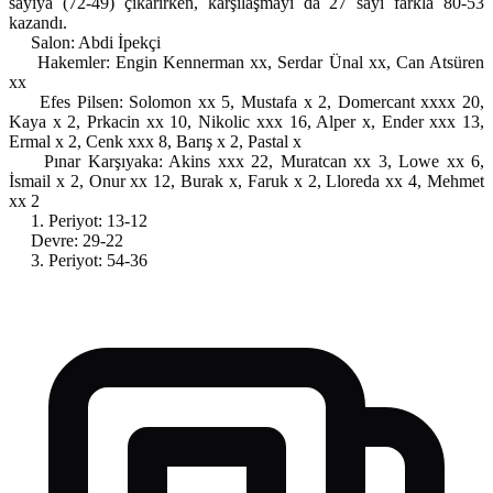
sayıya (72-49) çıkarırken, karşılaşmayı da 27 sayı farkla 80-53
kazandı.
Salon: Abdi İpekçi
Hakemler: Engin Kennerman xx, Serdar Ünal xx, Can Atsüren
xx
Efes Pilsen: Solomon xx 5, Mustafa x 2, Domercant xxxx 20,
Kaya x 2, Prkacin xx 10, Nikolic xxx 16, Alper x, Ender xxx 13,
Ermal x 2, Cenk xxx 8, Barış x 2, Pastal x
Pınar Karşıyaka: Akins xxx 22, Muratcan xx 3, Lowe xx 6,
İsmail x 2, Onur xx 12, Burak x, Faruk x 2, Lloreda xx 4, Mehmet
xx 2
1. Periyot: 13-12
Devre: 29-22
3. Periyot: 54-36