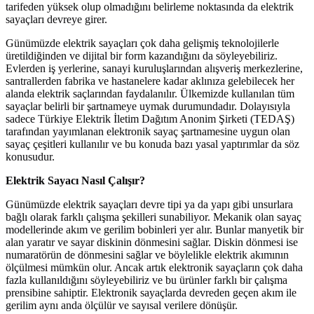
tarifeden yüksek olup olmadığını belirleme noktasında da elektrik
sayaçları devreye girer.
Günümüzde elektrik sayaçları çok daha gelişmiş teknolojilerle
üretildiğinden ve dijital bir form kazandığını da söyleyebiliriz.
Evlerden iş yerlerine, sanayi kuruluşlarından alışveriş merkezlerine,
santrallerden fabrika ve hastanelere kadar aklınıza gelebilecek her
alanda elektrik saçlarından faydalanılır. Ülkemizde kullanılan tüm
sayaçlar belirli bir şartnameye uymak durumundadır. Dolayısıyla
sadece Türkiye Elektrik İletim Dağıtım Anonim Şirketi (TEDAŞ)
tarafından yayımlanan elektronik sayaç şartnamesine uygun olan
sayaç çeşitleri kullanılır ve bu konuda bazı yasal yaptırımlar da söz
konusudur.
Elektrik Sayacı Nasıl Çalışır?
Günümüzde elektrik sayaçları devre tipi ya da yapı gibi unsurlara
bağlı olarak farklı çalışma şekilleri sunabiliyor. Mekanik olan sayaç
modellerinde akım ve gerilim bobinleri yer alır. Bunlar manyetik bir
alan yaratır ve sayar diskinin dönmesini sağlar. Diskin dönmesi ise
numaratörün de dönmesini sağlar ve böylelikle elektrik akımının
ölçülmesi mümkün olur. Ancak artık elektronik sayaçların çok daha
fazla kullanıldığını söyleyebiliriz ve bu ürünler farklı bir çalışma
prensibine sahiptir. Elektronik sayaçlarda devreden geçen akım ile
gerilim aynı anda ölçülür ve sayısal verilere dönüşür.