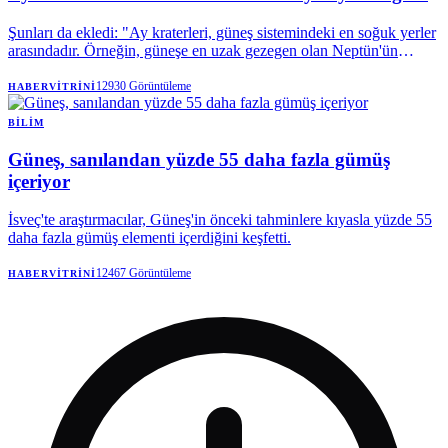
Şunları da ekledi: "Ay kraterleri, güneş sistemindeki en soğuk yerler
arasındadır. Örneğin, güneşe en uzak gezegen olan Neptün'ün
ortalama sıcaklığı yaklaşık -214 santigrat derecedir."
12930
Görüntüleme
HABERVITRINI
BILIM
Güneş, sanılandan yüzde 55 daha fazla gümüş
içeriyor
İsveç'te araştırmacılar, Güneş'in önceki tahminlere kıyasla yüzde 55
daha fazla gümüş elementi içerdiğini keşfetti.
12467
Görüntüleme
HABERVITRINI