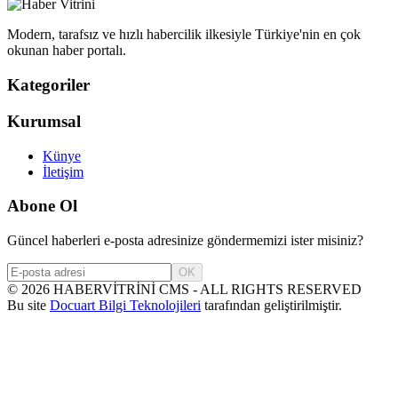
Modern, tarafsız ve hızlı habercilik ilkesiyle Türkiye'nin en çok
okunan haber portalı.
Kategoriler
Kurumsal
Künye
İletişim
Abone Ol
Güncel haberleri e-posta adresinize göndermemizi ister misiniz?
OK
©
2026
HABERVİTRİNİ CMS - ALL RIGHTS RESERVED
Bu site
Docuart Bilgi Teknolojileri
tarafından geliştirilmiştir.