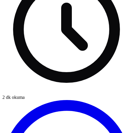
2
dk okuma