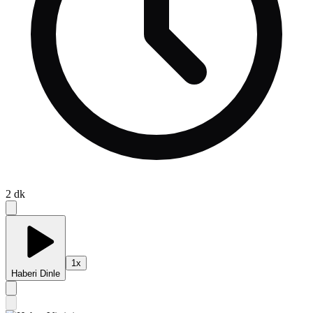
2
dk
1
x
Haberi Dinle