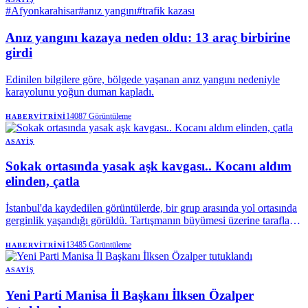
#
Afyonkarahisar
#
anız yangını
#
trafik kazası
Anız yangını kazaya neden oldu: 13 araç birbirine
girdi
Edinilen bilgilere göre, bölgede yaşanan anız yangını nedeniyle
karayolunu yoğun duman kapladı.
14087
Görüntüleme
HABERVITRINI
ASAYIŞ
Sokak ortasında yasak aşk kavgası.. Kocanı aldım
elinden, çatla
İstanbul'da kaydedilen görüntülerde, bir grup arasında yol ortasında
gerginlik yaşandığı görüldü. Tartışmanın büyümesi üzerine taraflar
karşı karşıya gelirken çevrede bulunan kişiler de olaya müdahale
etmeye çalıştı.
13485
Görüntüleme
HABERVITRINI
ASAYIŞ
Yeni Parti Manisa İl Başkanı İlksen Özalper