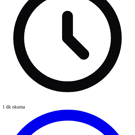
1
dk okuma