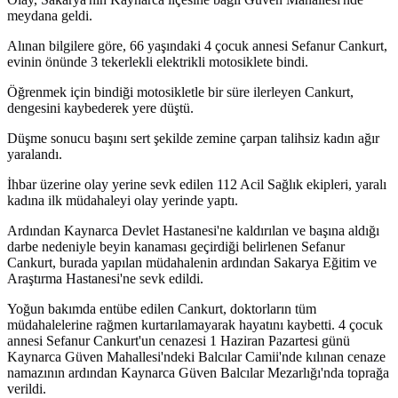
meydana geldi.
Alınan bilgilere göre, 66 yaşındaki 4 çocuk annesi Sefanur Cankurt,
evinin önünde 3 tekerlekli elektrikli motosiklete bindi.
Öğrenmek için bindiği motosikletle bir süre ilerleyen Cankurt,
dengesini kaybederek yere düştü.
Düşme sonucu başını sert şekilde zemine çarpan talihsiz kadın ağır
yaralandı.
İhbar üzerine olay yerine sevk edilen 112 Acil Sağlık ekipleri, yaralı
kadına ilk müdahaleyi olay yerinde yaptı.
Ardından Kaynarca Devlet Hastanesi'ne kaldırılan ve başına aldığı
darbe nedeniyle beyin kanaması geçirdiği belirlenen Sefanur
Cankurt, burada yapılan müdahalenin ardından Sakarya Eğitim ve
Araştırma Hastanesi'ne sevk edildi.
Yoğun bakımda entübe edilen Cankurt, doktorların tüm
müdahalelerine rağmen kurtarılamayarak hayatını kaybetti. 4 çocuk
annesi Sefanur Cankurt'un cenazesi 1 Haziran Pazartesi günü
Kaynarca Güven Mahallesi'ndeki Balcılar Camii'nde kılınan cenaze
namazının ardından Kaynarca Güven Balcılar Mezarlığı'nda toprağa
verildi.