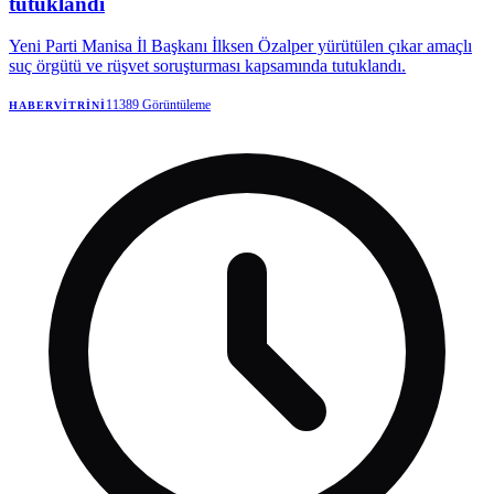
tutuklandı
Yeni Parti Manisa İl Başkanı İlksen Özalper yürütülen çıkar amaçlı
suç örgütü ve rüşvet soruşturması kapsamında tutuklandı.
11389
Görüntüleme
HABERVITRINI